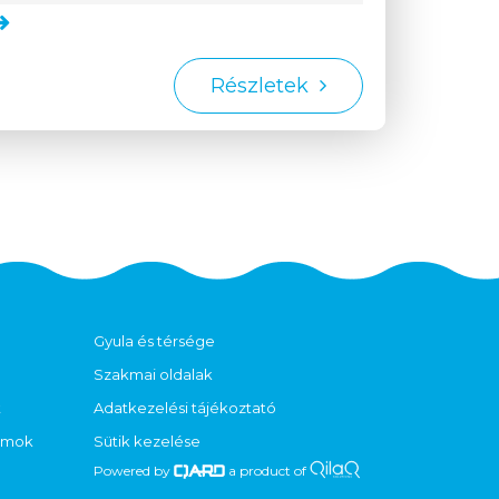
Részletek
Gyula és térsége
Szakmai oldalak
t
Adatkezelési tájékoztató
ramok
Sütik kezelése
Powered by
a product of