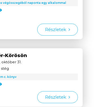
ás végösszegéből naponta egy alkalommal
Részletek
ér-Körösön
.
október
31.
 stég
m c. könyv
Részletek