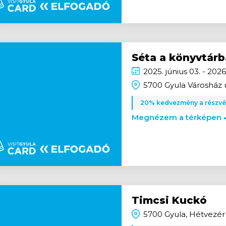
Séta a könyvtárb
2025.
június
03. - 2026
5700 Gyula Városház u
20% kedvezmény a részvét
Megnézem a térképen
Timcsi Kuckó
5700 Gyula, Hétvezér 