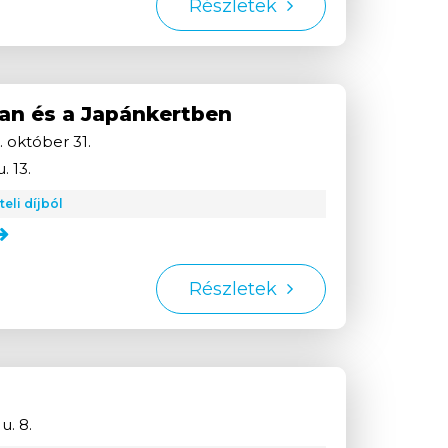
Részletek
an és a Japánkertben
.
október
31.
. 13.
eli díjból
Részletek
u. 8.