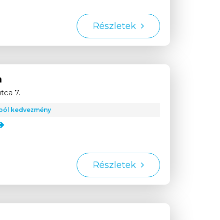
Részletek
a
tca 7.
ából kedvezmény
Részletek