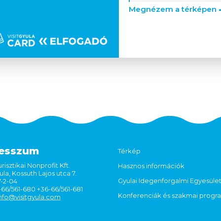
Megnézem a térképen
esszum
Térkép
risztikai Nonprofit Kft.
Hasznos információk
la, Kossuth Lajos utca 7.
Gyulai Idegenforgalmi Egyesüle
7-2-04
6-66/561-680 +36-66/561-681
Konferenciák és szakmai prog
nfo@visitgyula.com