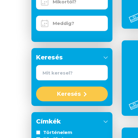
Keresés
Keresés
Címkék
Történelem