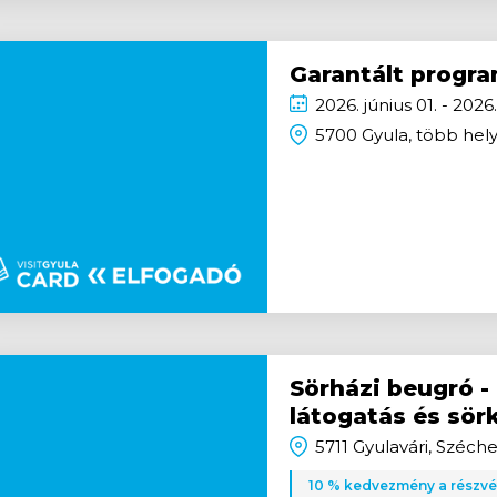
Garantált progra
2026.
június
01. - 2026
5700 Gyula, több hel
Sörházi beugró -
látogatás és sör
5711 Gyulavári, Széchen
10 % kedvezmény a részvét