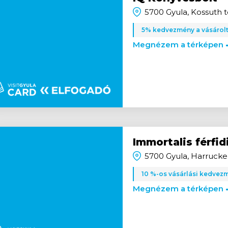
5700 Gyula, Kossuth té
5% kedvezmény a vásárolt
Megnézem a térképen
Immortalis férfid
5700 Gyula, Harrucker
10 %-os vásárlási kedvez
Megnézem a térképen