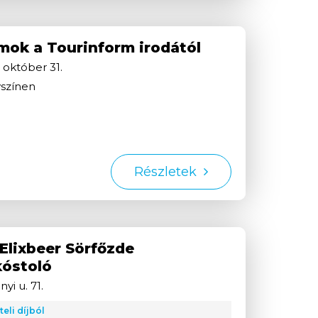
mok a Tourinform irodától
.
október
31.
yszínen
Részletek
 Elixbeer Sörfőzde
kóstoló
yi u. 71.
eli díjból