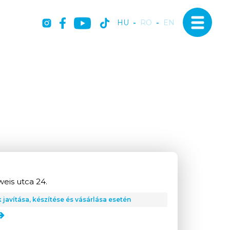
HU
-
RO
-
EN
eis utca 24.
avítása, készítése és vásárlása esetén