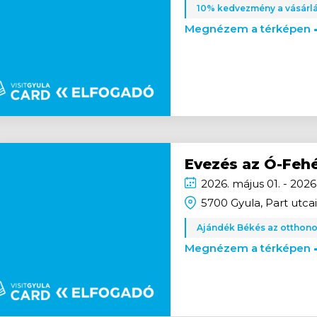
10% kedvezmény a vásárl
Megnézem a térképen
Evezés az Ó-Feh
2026.
május
01. - 2026
5700 Gyula, Part utcai
Ajándék Békés az otthono
Megnézem a térképen