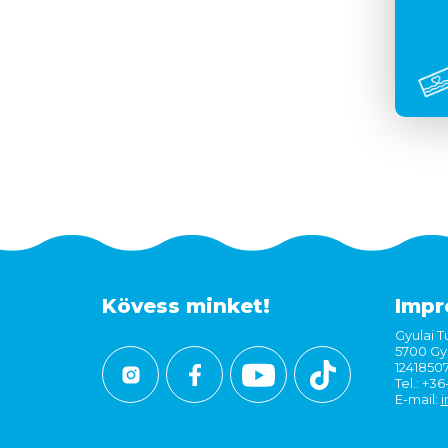
Kövess minket!
Impr
Gyulai Tu
5700 Gyu
1241850
Tel.: +3
E-mail:
i