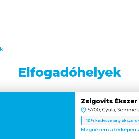
ek
Elfogadóhelyek
Zsigovits Ékszer
5700, Gyula, Semmelw
10% kedvezmény ékszerek j
Megnézem a térképen