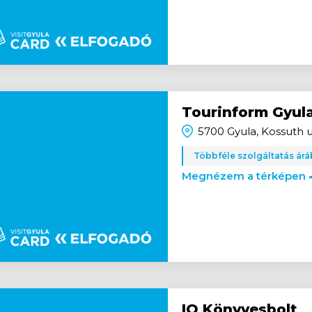
Tourinform Gyul
5700 Gyula, Kossuth u
Többféle szolgáltatás ár
Megnézem a térképen
IQ Könyvesbolt