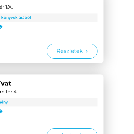
r 1/A.
 könyvek árából
Részletek
ivat
n tér 4.
mény