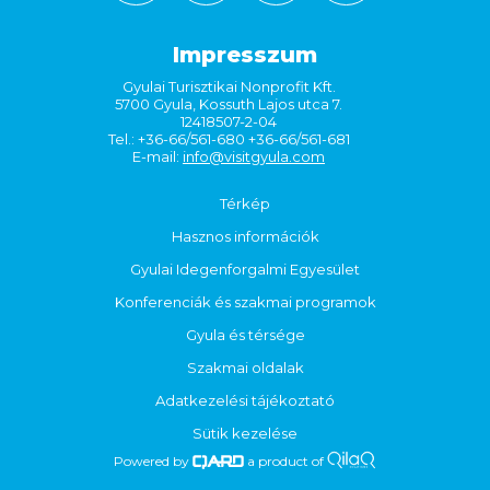
Impresszum
Gyulai Turisztikai Nonprofit Kft.
5700 Gyula, Kossuth Lajos utca 7.
12418507-2-04
Tel.: +36-66/561-680 +36-66/561-681
E-mail:
info@visitgyula.com
Térkép
Hasznos információk
Gyulai Idegenforgalmi Egyesület
Konferenciák és szakmai programok
Gyula és térsége
Szakmai oldalak
Adatkezelési tájékoztató
Sütik kezelése
Powered by
a product of