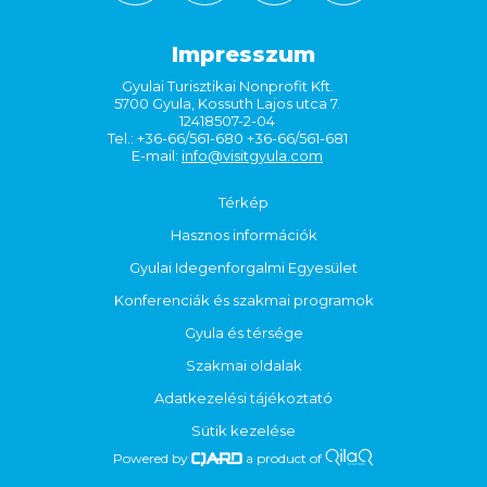
Impresszum
Gyulai Turisztikai Nonprofit Kft.
5700 Gyula, Kossuth Lajos utca 7.
12418507-2-04
Tel.: +36-66/561-680 +36-66/561-681
E-mail:
info@visitgyula.com
Térkép
Hasznos információk
Gyulai Idegenforgalmi Egyesület
Konferenciák és szakmai programok
Gyula és térsége
Szakmai oldalak
Adatkezelési tájékoztató
Sütik kezelése
Powered by
a product of