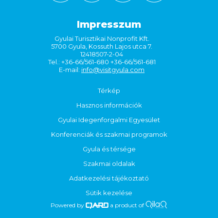
Impresszum
Gyulai Turisztikai Nonprofit Kft.
5700 Gyula, Kossuth Lajos utca 7.
12418507-2-04
Tel.: +36-66/561-680 +36-66/561-681
E-mail:
info@visitgyula.com
Térkép
Hasznos információk
Gyulai Idegenforgalmi Egyesület
Konferenciák és szakmai programok
Gyula és térsége
Szakmai oldalak
Adatkezelési tájékoztató
Sütik kezelése
Powered by
a product of