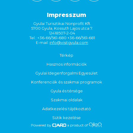
Impresszum
Gyulai Turisztikai Nonprofit Kft.
5700 Gyula, Kossuth Lajos utca 7.
12418507-2-04
Tel.: +36-66/561-680 +36-66/561-681
E-mail:
info@visitgyula.com
Térkép
Hasznos információk
Gyulai Idegenforgalmi Egyesület
Konferenciák és szakmai programok
Gyula és térsége
Szakmai oldalak
Adatkezelési tájékoztató
Sütik kezelése
Powered by
a product of