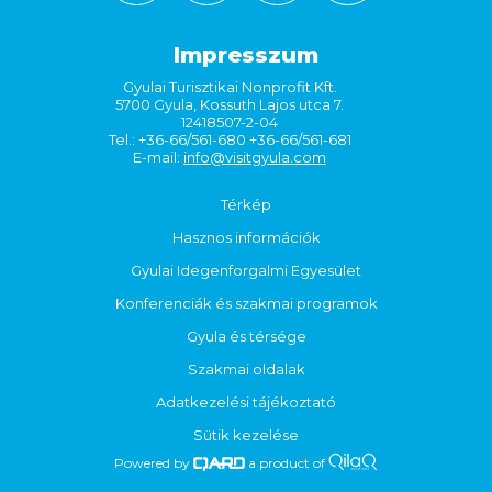
Impresszum
Gyulai Turisztikai Nonprofit Kft.
5700 Gyula, Kossuth Lajos utca 7.
12418507-2-04
Tel.: +36-66/561-680 +36-66/561-681
E-mail:
info@visitgyula.com
Térkép
Hasznos információk
Gyulai Idegenforgalmi Egyesület
Konferenciák és szakmai programok
Gyula és térsége
Szakmai oldalak
Adatkezelési tájékoztató
Sütik kezelése
Powered by
a product of