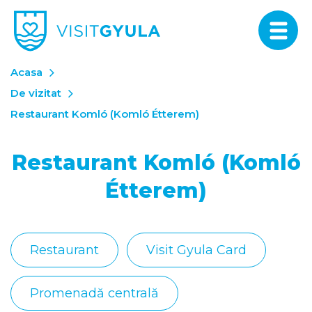
Acasa
De vizitat
Restaurant Komló (Komló Étterem)
Restaurant Komló (Komló
Étterem)
Restaurant
Visit Gyula Card
Promenadă centrală