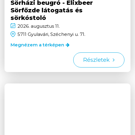
Sörházi beugró - Elixbeer
Sörfőzde látogatás és
sörkóstoló
2026.
augusztus
11.
5711 Gyulavári, Széchenyi u. 71.
Megnézem a térképen
Részletek