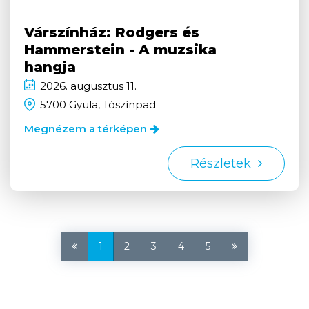
Várszínház: Rodgers és
Hammerstein - A muzsika
hangja
2026.
augusztus
11.
5700 Gyula, Tószínpad
Megnézem a térképen
Részletek
1
2
3
4
5
Első
Utolsó
oldal
oldal