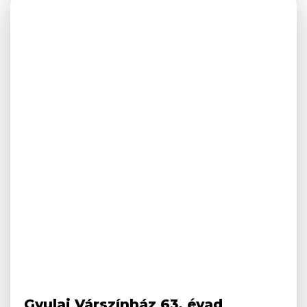
Gyulai Várszínház 63. évad