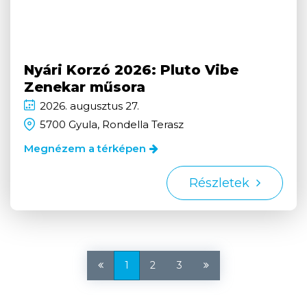
Nyári Korzó 2026: Pluto Vibe
Zenekar műsora
2026.
augusztus
27.
5700 Gyula, Rondella Terasz
Megnézem a térképen
Részletek
1
2
3
Első
Utolsó
oldal
oldal