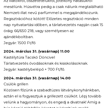
Az illatokról, összetételükről, jótékony hatásukról
mesélünk. Húsvétra pedig a csak nálunk megtalálható
Nemzeti illat nevű parfümmel is megajándékozunk.
Regisztrációhoz kötött! Előzetes regisztráció minden
nap nyitvatartási időben, a tárlatvezetés napján csak 15
óráig: 66/650 218, vagy személyesen az
ajándékboltban.
Jegyár: 1500 Ft/fő
2024. március 31. (vasárnap) 11.00
Kastélytúra Tacskó Döncivel
Tárlatvezetés óvodásoknak és kisiskolásoknak.
Jegyár: kastélybelépő + 700 Ft/fő.
2024. március 31. (vasárnap) 14.00
Csülök grillen
Közösen főzünk a szabadtüzes látványkonyhánkban,
aztán el is fogyasztjuk a grillezett csülköt. Lépj tovább
velünk a hagyományon, és engedj a divatnak! Amíg a