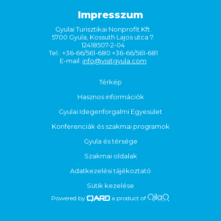
Impresszum
Gyulai Turisztikai Nonprofit Kft.
5700 Gyula, Kossuth Lajos utca 7.
12418507-2-04
Tel.: +36-66/561-680 +36-66/561-681
E-mail:
info@visitgyula.com
Térkép
Hasznos információk
Gyulai Idegenforgalmi Egyesület
Konferenciák és szakmai programok
Gyula és térsége
Szakmai oldalak
Adatkezelési tájékoztató
Sütik kezelése
Powered by
a product of