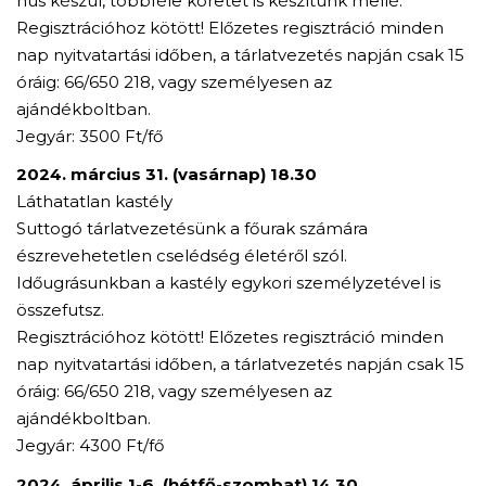
hús készül, többféle köretet is készítünk mellé.
Regisztrációhoz kötött! Előzetes regisztráció minden
nap nyitvatartási időben, a tárlatvezetés napján csak 15
óráig: 66/650 218, vagy személyesen az
ajándékboltban.
Jegyár: 3500 Ft/fő
2024. március 31. (vasárnap) 18.30
Láthatatlan kastély
Suttogó tárlatvezetésünk a főurak számára
észrevehetetlen cselédség életéről szól.
Időugrásunkban a kastély egykori személyzetével is
összefutsz.
Regisztrációhoz kötött! Előzetes regisztráció minden
nap nyitvatartási időben, a tárlatvezetés napján csak 15
óráig: 66/650 218, vagy személyesen az
ajándékboltban.
Jegyár: 4300 Ft/fő
2024. április 1-6. (hétfő-szombat) 14.30