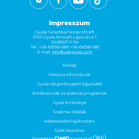
Impresszum
Gyulai Turisztikai Nonprofit Kft.
5700 Gyula, Kossuth Lajos utca 7.
12418507-2-04
Tel.: +36-66/561-680 +36-66/561-681
E-mail:
info@visitgyula.com
Térkép
Hasznos információk
Gyulai Idegenforgalmi Egyesület
Konferenciák és szakmai programok
Gyula és térsége
Szakmai oldalak
Adatkezelési tájékoztató
Sütik kezelése
Powered by
a product of