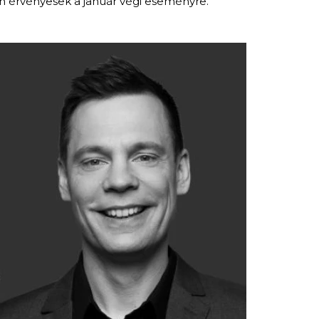
n érvényesek a január végi eseményre.