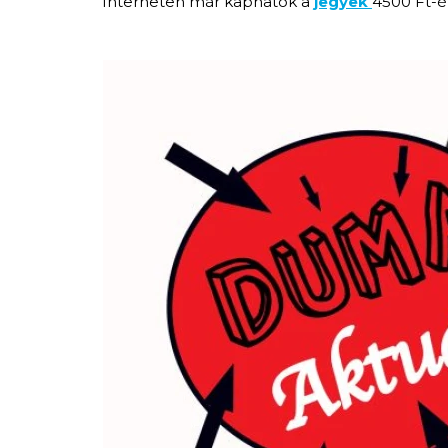
Interneten már kaphatók a
jegyek
4500 Ft-é