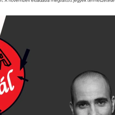
rt. A novemberi előadásra megváltott jegyek természetese