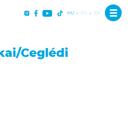
HU
-
RO
-
EN
kai/Ceglédi