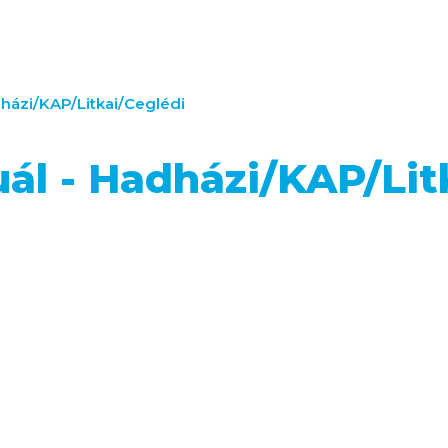
házi/KAP/Litkai/Ceglédi
l - Hadházi/KAP/Lit