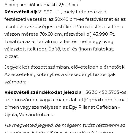
A program időtartama kb. 2,5 - 3 óra.
Részvételi díj:
21.990.- Ft, mely tartalmazza a
festészeti vezetést, az 50x40 cm-es festővásznat és az
alkotáshoz szükséges festéket. Páros festés esetén a
vászon mérete 70x60 cm, részvételi díj 43.990 Ft.
Továbbá az ár tartalmaz a festés mellé egy üveg
választott italt (bor, üdítő, tea) és finom falatokat,
pizzát.
Jegyek korlátozott számban, elővételben elérhetőek!
Az ecseteket, kötényt és a vizesedényt biztosítják
számodra.
Részvételi szándékodat jelezd
a +36 30 452 3705-ös
telefonszámon vagy a manczfatiart@gmail.com e-mail
címen vagy személyesen az Egy Pillanat Cafféban -
Gyula, Varsándi utca 1.
Ha megvetted jegyed, de mégsem tudsz résztvenni az
eseményen kérjük 48 órával a kezdés előtt jelezd