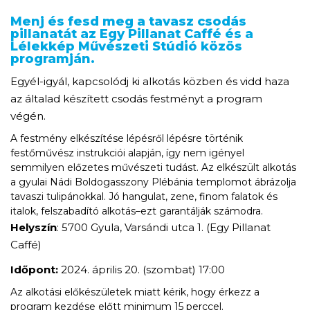
Menj és fesd meg a tavasz csodás
pillanatát az Egy Pillanat Caffé és a
Lélekkép Művészeti Stúdió közös
programján.
Egyél-igyál, kapcsolódj ki alkotás közben és vidd haza
az általad készített csodás festményt a program
végén.
A festmény elkészítése lépésről lépésre történik
festőművész instrukciói alapján, így nem igényel
semmilyen előzetes művészeti tudást. Az elkészült alkotás
a gyulai Nádi Boldogasszony Plébánia templomot ábrázolja
tavaszi tulipánokkal. Jó hangulat, zene, finom falatok és
italok, felszabadító alkotás–ezt garantálják számodra.
Helyszín
: 5700 Gyula, Varsándi utca 1. (Egy Pillanat
Caffé)
Időpont:
2024. április 20. (szombat) 17:00
Az alkotási előkészületek miatt kérik, hogy érkezz a
program kezdése előtt minimum 15 perccel.