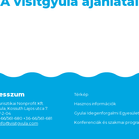
A visitgyula ajánlatai
esszum
Térkép
risztikai Nonprofit Kft.
Hasznos információk
la, Kossuth Lajos utca 7.
Gyulai Idegenforgalmi Egyesüle
7-2-04
6-66/561-680 +36-66/561-681
Konferenciák és szakmai prog
nfo@visitgyula.com