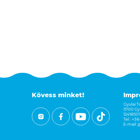
Kövess minket!
Impr
Gyulai Tu
5700 Gyu
1241850
Tel.: +3
E-mail:
i