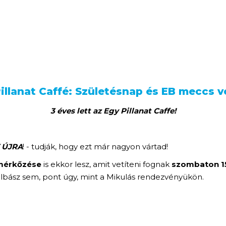
illanat Caffé: Születésnap és EB meccs v
3 éves lett az Egy Pillanat Caffe!
 ÚJRA
! - tudják, hogy ezt már nagyon vártad!
mérkőzése
is ekkor lesz, amit vetíteni fognak
szombaton 15
olbász sem, pont úgy, mint a Mikulás rendezvényükön.