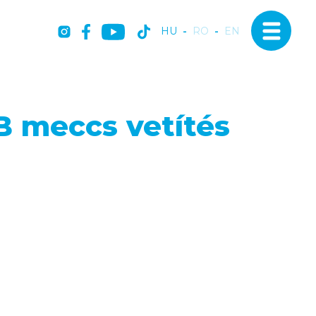
HU
-
RO
-
EN
EB meccs vetítés