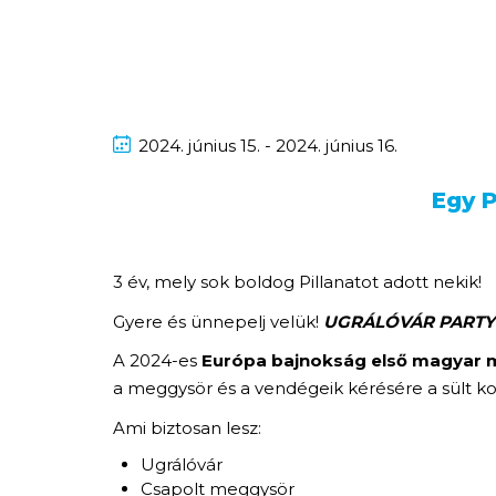
2024.
június
15. - 2024.
június
16.
Egy P
3 év, mely sok boldog Pillanatot adott nekik!
Gyere és ünnepelj velük!
UGRÁLÓVÁR PARTY
A 2024-es
Európa bajnokság első magyar 
a meggysör és a vendégeik kérésére a sült k
Ami biztosan lesz:
Ugrálóvár
Csapolt meggysör