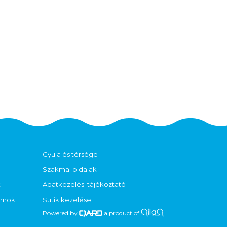
Gyula és térsége
Szakmai oldalak
t
Adatkezelési tájékoztató
ramok
Sütik kezelése
Powered by
a product of