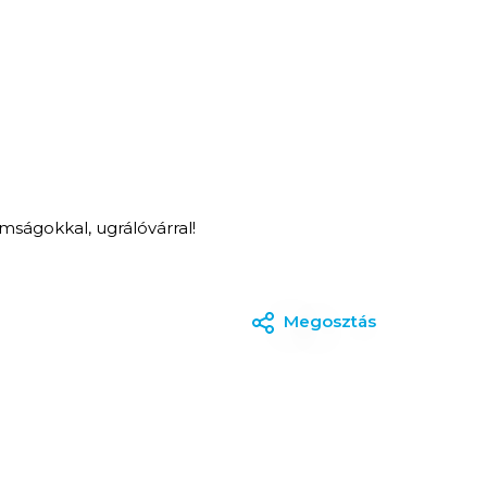
omságokkal, ugrálóvárral!
Megosztás