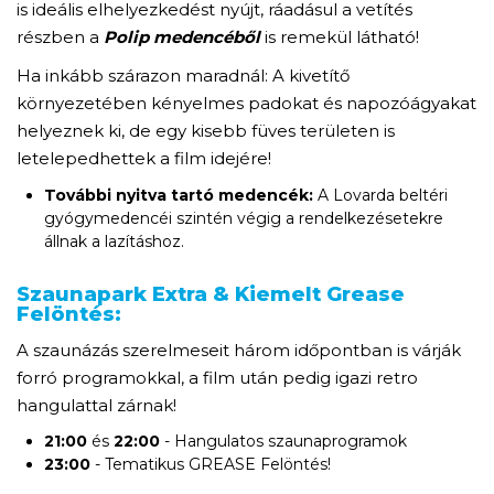
is ideális elhelyezkedést nyújt, ráadásul a vetítés
részben a
Polip medencéből
is remekül látható!
Ha inkább szárazon maradnál: A kivetítő
környezetében kényelmes padokat és napozóágyakat
helyeznek ki, de egy kisebb füves területen is
letelepedhettek a film idejére!
További nyitva tartó medencék:
A Lovarda beltéri
gyógymedencéi szintén végig a rendelkezésetekre
állnak a lazításhoz.
Szaunapark Extra & Kiemelt Grease
Felöntés:
A szaunázás szerelmeseit három időpontban is várják
forró programokkal, a film után pedig igazi retro
hangulattal zárnak!
21:00
és
22:00
- Hangulatos szaunaprogramok
23:00
- Tematikus GREASE Felöntés!