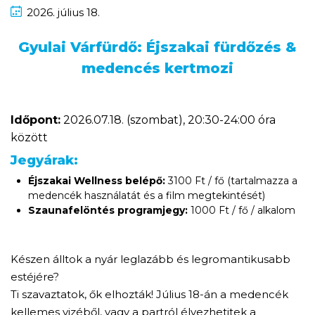
2026.
július
18.
Gyulai Várfürdő: Éjszakai fürdőzés &
medencés kertmozi
Időpont:
2026.07.18. (szombat), 20:30-24:00 óra
között
Jegyárak:
Éjszakai Wellness belépő:
3100 Ft / fő (tartalmazza a
medencék használatát és a film megtekintését)
Szaunafelöntés programjegy:
1000 Ft / fő / alkalom
Készen álltok a nyár leglazább és legromantikusabb
estéjére?
Ti szavaztatok, ők elhozták! Július 18-án a medencék
kellemes vizéből, vagy a partról élvezhetitek a