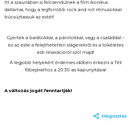
Itt a szaunában is felcsendülnek a film ikonikus
dallamai, hogy a legforróbb rock and roll ritmusokkal
búcsúztassuk az estét!
Gyertek a barátokkal, a párotokkal, vagy a családdal –
ez az este a felejthetetlen slágerekről és a tökéletes
esti relaxációról szól majd!
A legjobb helyekért érdemes időben érkezni a Téli
főbejárathoz a 20:30-as kapunyitásra!
A változás jogát fenntartják!
Megosztás