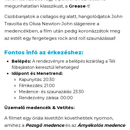
megunhatatlan klasszikust, a
Grease
-t!
Csobbanjatok a csillagos ég alatt, hangolódjatok John
Travolta és Olivia Newton-John slágereire a
medencékben, a film után pedig koronázzátok meg
az estét egy fergeteges rock and roll szaunázással!
Fontos infó az érkezéshez:
Belépés:
A rendezvényre a belépés kizárólag a Téli
főbejáraton keresztül lehetséges!
Időpont és Menetrend:
Kapunyitás: 20:30
Filmkezdés: 21:00
Medence- és szaunazárás: 23:30
Rendezvény zárása: 00:00
Üzemelő medencék & Vetítés:
A filmet egy óriási kivetítőn követhetitek nyomon,
amihez a
Pezsgő medence
és az
Árnyékolós medence