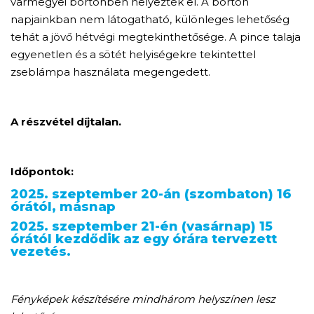
vármegyei börtönben helyezték el. A börtön
napjainkban nem látogatható, különleges lehetőség
tehát a jövő hétvégi megtekinthetősége. A pince talaja
egyenetlen és a sötét helyiségekre tekintettel
zseblámpa használata megengedett.
A részvétel díjtalan.
Időpontok:
2025. szeptember 20-án (szombaton) 16
órától, másnap
2025. szeptember 21-én (vasárnap) 15
órától kezdődik az egy órára tervezett
vezetés.
Fényképek készítésére mindhárom helyszínen lesz