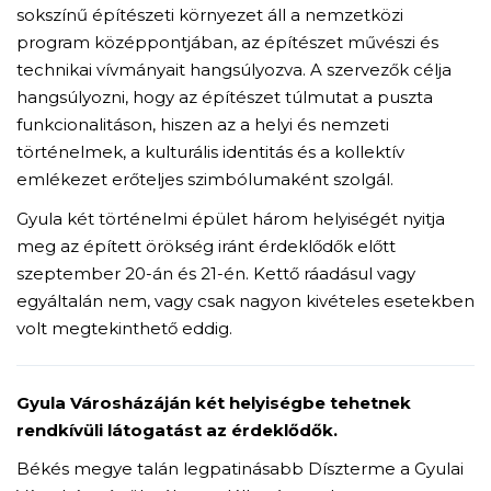
sokszínű építészeti környezet áll a nemzetközi
program középpontjában, az építészet művészi és
technikai vívmányait hangsúlyozva. A szervezők célja
hangsúlyozni, hogy az építészet túlmutat a puszta
funkcionalitáson, hiszen az a helyi és nemzeti
történelmek, a kulturális identitás és a kollektív
emlékezet erőteljes szimbólumaként szolgál.
Gyula két történelmi épület három helyiségét nyitja
meg az épített örökség iránt érdeklődők előtt
szeptember 20-án és 21-én. Kettő ráadásul vagy
egyáltalán nem, vagy csak nagyon kivételes esetekben
volt megtekinthető eddig.
Gyula Városházáján két helyiségbe tehetnek
rendkívüli látogatást az érdeklődők.
Békés megye talán legpatinásabb Díszterme a Gyulai