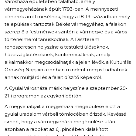
Városháza épületében található, amely
vármegyeházának épült 1793-ban. A mennyezeti
címerek arról mesélnek, hogy a 18-19. században mely
települések tartoztak Békés vármegyéhez, a falakon
szereplő a festmények szintén a vármegye és a város
történelméről tanúskodnak. A Díszterem
rendszeresen helyszíne a testületi üléseknek,
házasságkötéseknek, konferenciáknak, amely
alkalmakkor megcsodálhatják a jelen lévők, a Kulturális
Örökség Napjain azonban mindent meg is tudhatnak
annak múltjáról és a falait díszítő képekről.
A Gyulai Városháza másik helyszíne a szeptember 20-
21-i programon az egykori börtön.
A megye rabjait a megyeháza megépülése előtt a
gyulai uradalom várbeli tömlöcében őrizték. Kevéssé
ismert, hogy a vármegyeháza megépülése után
azonban a rabokat az új, pincében kialakított