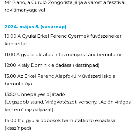
Mr Piano, a Guruló Zongorista járja a várost a fesztivál
reklámanyagaival
2024. május 5. (vasárnap)
10.00 A Gyulai Erkel Ferenc Gyermek fúvószenekar
koncertje
11.00 A gyulai oktatási intézmények táncbemutatói
12:00 Király Dominik előadása (kisszínpad)
13.00 Az Erkel Ferenc Alapfokú Művészeti Iskola
bemutatója
13:50 Ünnepélyes díjátadó
(Legszebb stand, Virágkötészeti verseny, „Az én virágos
kertem” rajzpályázat)
14.00 Ifjú gyulai dobosok bemutatkozó előadása
(kisszínpad)