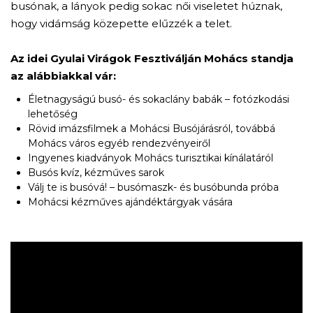
busónak, a lányok pedig sokac női viseletet húznak,
hogy vidámság közepette elűzzék a telet.
Az idei Gyulai Virágok Fesztiválján Mohács standja
az alábbiakkal vár:
Életnagyságú busó- és sokaclány babák – fotózkodási
lehetőség
Rövid imázsfilmek a Mohácsi Busójárásról, továbbá
Mohács város egyéb rendezvényeiről
Ingyenes kiadványok Mohács turisztikai kínálatáról
Busós kvíz, kézműves sarok
Válj te is busóvá! – busómaszk- és busóbunda próba
Mohácsi kézműves ajándéktárgyak vására