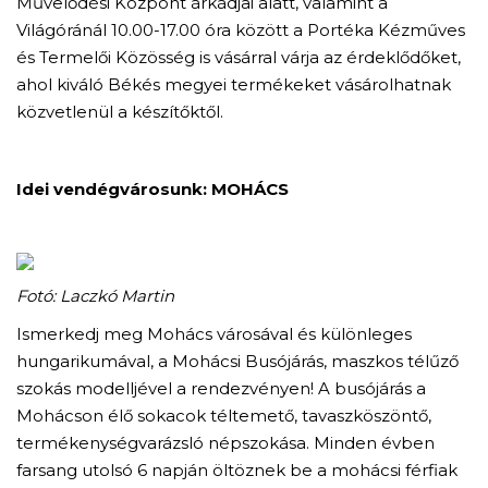
Művelődési Központ árkádjai alatt, valamint a
Világóránál 10.00-17.00 óra között a Portéka Kézműves
és Termelői Közösség is vásárral várja az érdeklődőket,
ahol kiváló Békés megyei termékeket vásárolhatnak
közvetlenül a készítőktől.
Idei vendégvárosunk: MOHÁCS
Fotó: Laczkó Martin
Ismerkedj meg Mohács városával és különleges
hungarikumával, a Mohácsi Busójárás, maszkos télűző
szokás modelljével a rendezvényen! A busójárás a
Mohácson élő sokacok téltemető, tavaszköszöntő,
termékenységvarázsló népszokása. Minden évben
farsang utolsó 6 napján öltöznek be a mohácsi férfiak