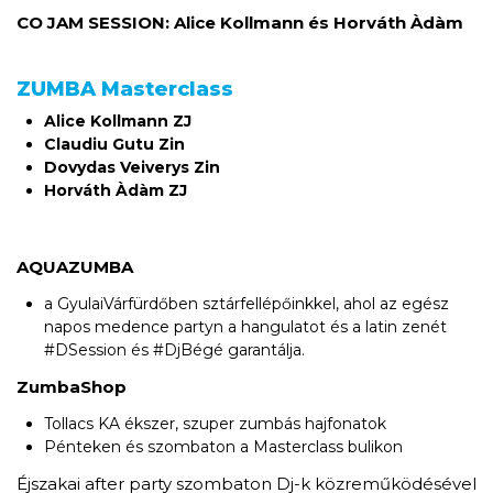
CO JAM SESSION: Alice Kollmann és Horváth Àdàm
ZUMBA Masterclass
Alice Kollmann ZJ
Claudiu Gutu Zin
Dovydas Veiverys Zin
Horváth Àdàm ZJ
AQUAZUMBA
a GyulaiVárfürdőben sztárfellépőinkkel, ahol az egész
napos medence partyn a hangulatot és a latin zenét
#DSession és #DjBégé garantálja.
ZumbaShop
Tollacs KA ékszer, szuper zumbás hajfonatok
Pénteken és szombaton a Masterclass bulikon
Éjszakai after party szombaton Dj-k közreműködésével