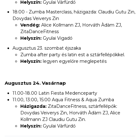
Helyszín:
Gyulai Várfürdő
18:00 - Zumba Masterclass, házigazda: Claudiu Gutu Zin,
Dovydas Veiverys Zin
Vendég:
Alice Kollmann ZJ, Horváth Àdàm ZJ,
ZitaDanceFitness
Helyszín:
Gyulai Vigadó
Augusztus 23. szombat éjszaka
Zumba after party és latin est a sztárfellépőkkel.
Helyszín:
legyen egyelőre meglepetés
Augusztus 24. Vasárnap
11.00-18.00 Latin Fiesta Medenceparty
11:00, 13:00, 15:00 Aqua Fitness & Aqua Zumba
Házigazda:
ZitaDanceFitness, sztárfellépők:
Dovydas Veiverys Zin, Horváth Àdàm ZJ, Alice
Kollmann ZJ Claudiu Gutu Zin.
Helyszín:
Gyulai Várfürdő