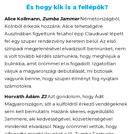
És hogy kik is a fellépők?
Alice Kollmann,
Zumba Jammer
Németországból,
Kölnből érkezik hozzánk. Alice tehetségére
Ausztriában figyeltünk fel,ahol épp Claudiuval lépett
fel egy szuper rendezvény keretein belül. Az első
színpadi megjelenésével elvarázsolt bennünket, nem
is volt tovább kérdés számunkra, hogy meghívjuk a
bulinkba, amit örömmel el is fogadott. Izgatottan
várjuk a magyarországi debütálását, mi biztosak
vagyunk benne, hogy szuper élményt fog nyújtani
számotokra.
Horváth Ádám
ZJ
Azt gondolom, hogy Ádit
Magyarországon, sőt a külföldről érkező vendégeknek
sem kell bemutatni. Hazánk sikeres, egyedülálló
Jammere, aki kedvességével, közvetlenségével
mindenkit elvarázsol. Nagy örömmel vettük, hogy
elfogadta meghívásunkat a III. Zumba Festivalra,