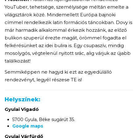
YouTuber, tehetsége, személyisége méltán emelte a
világsztárok közé. Mindemellett Európa bajnoki
címmel rendelkezik latin formációs táncokban. Dovy is
már harmadik alkalommal érkezik hozzánk, az előző
bulikon szuperül érezte magát, örömmel fogadta el
felkérésünket az idei bulira is. Egy csupaszív, mindig
mosolygós, végtelenül nyitott srác, alig várjuk az újabb
találkozást!
Semmiképpen ne hagyd ki ezt az egyedülálló
rendezvényt, legyél részese TE is!
Helyszínek:
Gyulai Vigadó
5700 Gyula, Béke sugárút 35.
Google maps
Gyulai Várfürdő