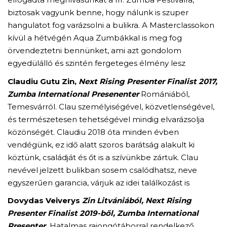
biztosak vagyunk benne, hogy nálunk is szuper
hangulatot fog varázsolni a bulikra. A Masterclassokon
kívül a hétvégén Aqua Zumbákkal is meg fog
örvendeztetni bennünket, ami azt gondolom
egyedülálló és szintén fergeteges élmény lesz
Claudiu Gutu Zin,
Next Rising Presenter Finalist 2017,
Zumba International Presenenter
Romániából,
Temesvárról. Clau személyiségével, közvetlenségével,
és természetesen tehetségével mindig elvarázsolja
közönségét. Claudiu 2018 óta minden évben
vendégünk, ez idő alatt szoros barátság alakult ki
köztünk, családját és őt is a szívünkbe zártuk. Clau
nevével jelzett bulikban sosem csalódhatsz, neve
egyszerűen garancia, várjuk az idei találkozást is
Dovydas Veiverys
Zin Litvániából, Next Rising
Presenter Finalist 2019-ből
, Zumba International
Presenter.
Hatalmas rajongótáborral rendelkező