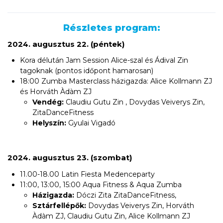
Részletes program:
2024. augusztus 22. (péntek)
Kora délután Jam Session Alice-szal és Ádival Zin
tagoknak (pontos időpont hamarosan)
18:00 Zumba Masterclass házigazda: Alice Kollmann ZJ
és Horváth Àdàm ZJ
Vendég:
Claudiu Gutu Zin , Dovydas Veiverys Zin,
ZitaDanceFitness
Helyszín:
Gyulai Vigadó
2024. augusztus 23. (szombat)
11.00-18.00 Latin Fiesta Medenceparty
11:00, 13:00, 15:00 Aqua Fitness & Aqua Zumba
Házigazda:
Dóczi Zita ZitaDanceFitness,
Sztárfellépők:
Dovydas Veiverys Zin, Horváth
Àdàm ZJ, Claudiu Gutu Zin, Alice Kollmann ZJ