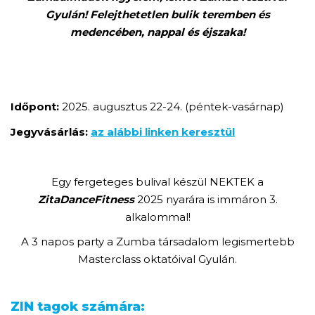
Gyulán!
Felejthetetlen bulik teremben és
medencében, nappal és éjszaka!
Időpont:
2025. augusztus 22-24. (péntek-vasárnap)
Jegyvásárlás:
az alábbi linken keresztül
Egy fergeteges bulival készül NEKTEK a
ZitaDanceFitness
2025 nyarára is immáron 3.
alkalommal!
A 3 napos party a Zumba társadalom legismertebb
Masterclass oktatóival Gyulán.
ZIN tagok számára: