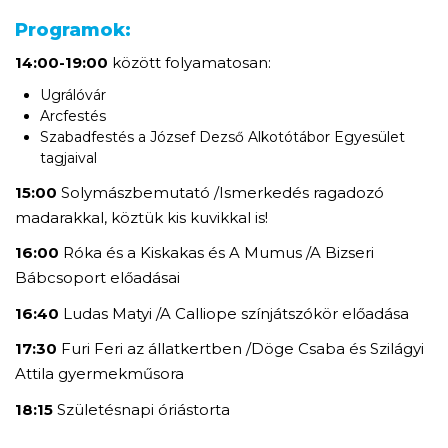
Programok:
14:00-19:00
között folyamatosan:
Ugrálóvár
Arcfestés
Szabadfestés a József Dezső Alkotótábor Egyesület
tagjaival
15:00
Solymászbemutató /Ismerkedés ragadozó
madarakkal, köztük kis kuvikkal is!
16:00
Róka és a Kiskakas és A Mumus /A Bizseri
Bábcsoport előadásai
16:40
Ludas Matyi /A Calliope színjátszókör előadása
17:30
Furi Feri az állatkertben /Döge Csaba és Szilágyi
Attila gyermekműsora
18:15
Születésnapi óriástorta