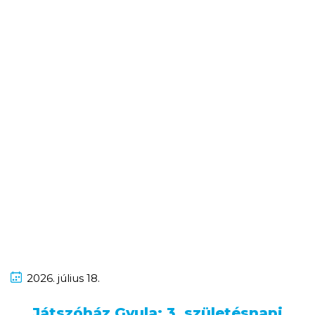
2026.
július
18.
Játszóház Gyula: 3. születésnapi