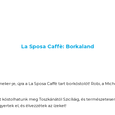
La Sposa Caffè: Borkaland
ier-je, újra a La Sposa Caffè tart borkóstolót! Robi, a Mich
kóstolhatunk meg Toszkánától Szicíliáig, és természetesen
yertek el, és élvezzétek az ízeket!