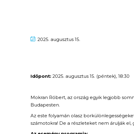
2025.
augusztus
15.
Időpont:
2025. augusztus 15. (péntek), 18:30
Mokran Róbert, az ország egyik legjobb sommel
Budapesten.
Az este folyamán olasz borkülönlegességeket 
számotokra! De a részleteket nem árulják el, g
Az esemény programja: