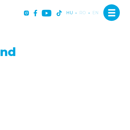
HU
-
RO
-
EN
and