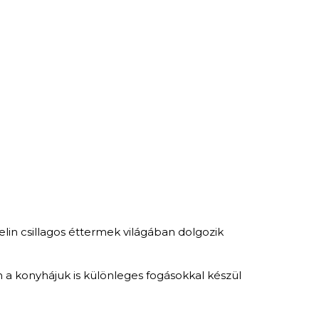
elin csillagos éttermek világában dolgozik
 a konyhájuk is különleges fogásokkal készül