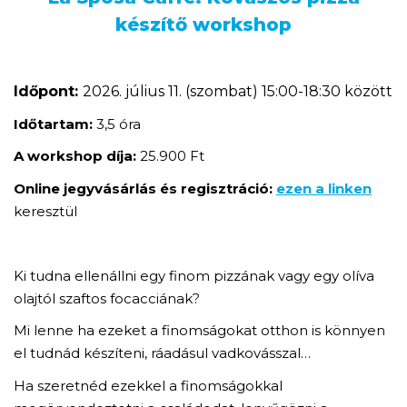
készítő workshop
Időpont:
2026. július 11. (szombat) 15:00-18:30 között
Időtartam:
3,5 óra
A workshop díja:
25.900 Ft
Online jegyvásárlás és regisztráció:
ezen a linken
keresztül
Ki tudna ellenállni egy finom pizzának vagy egy olíva
olajtól szaftos focacciának?
Mi lenne ha ezeket a finomságokat otthon is könnyen
el tudnád készíteni, ráadásul vadkovásszal…
Ha szeretnéd ezekkel a finomságokkal