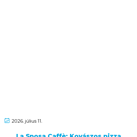
2026.
július
11.
La Sposa Caffè: Kovászos pizza