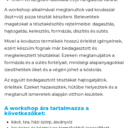
A workshop alkalmával megtanultok vad kovásszal
(liszt+víz) pizza tésztát készíteni. Belevetitek
magatokat a tésztakészítés rejtelmeibe: dagasztás,
hajtogatás, kelesztés, formázás, díszítés és sütés.
Mivel a kovászos termékek hosszú érlelést igényelnek,
ezért készülni fognak már bedagasztott és
megkelesztett tésztákkal. Ezeken megtanuljátok a
formázás és a sütés fortélyait, minőségi alapanyagokkal
ízesíthetitek őket és a végén jöhet a kóstolás.
Az együtt bedagasztott tésztákat hajtogatjátok,
érlelitek. Ezeket hazaviszitek, hűtőbe helyezitek és a
megtanult ismeretek alapján otthon kisütitek.
A workshop ára tartalmazza a
következőket:
kávé, tea, házi szörp, ásványvíz
kovászos és kézműves termékekből összeállított