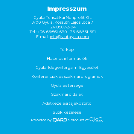
Impresszum
Gyulai Turisztikai Nonprofit Kft.
5700 Gyula, Kossuth Lajos utca 7.
12418507-2-04
Tel.: +36-66/561-680 +36-66/561-681
E-mail:
info@visitgyula.com
Térkép
Hasznos információk
Gyulai Idegenforgalmi Egyesület
Konferenciák és szakmai programok
Gyula és térsége
Szakmai oldalak
Adatkezelési tájékoztató
Sütik kezelése
Powered by
a product of