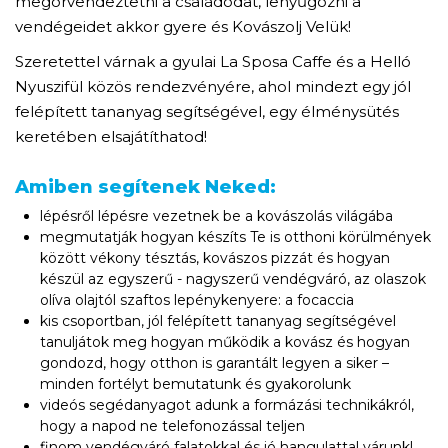
megörvendeztetni a családodat, lenyűgözni a
vendégeidet akkor gyere és Kovászolj Velük!
Szeretettel várnak
a gyulai La Sposa Caffe és a Helló
Nyuszifül közös rendezvényére, ahol mindezt egy jól
felépített tananyag segítségével, egy élménysütés
keretében elsajátíthatod!
Amiben segítenek Neked:
lépésről lépésre vezetnek be a kovászolás világába
megmutatják hogyan készíts Te is otthoni körülmények
között vékony tésztás, kovászos pizzát és hogyan
készül az egyszerű - nagyszerű vendégváró, az olaszok
olíva olajtól szaftos lepénykenyere: a focaccia
kis csoportban, jól felépített tananyag segítségével
tanuljátok meg hogyan működik a kovász és hogyan
gondozd, hogy otthon is garantált legyen a siker –
minden fortélyt bemutatunk és gyakorolunk
videós segédanyagot adunk a formázási technikákról,
hogy a napod ne telefonozással teljen
finom vendégváró falatokkal és jó hangulattal várunk!