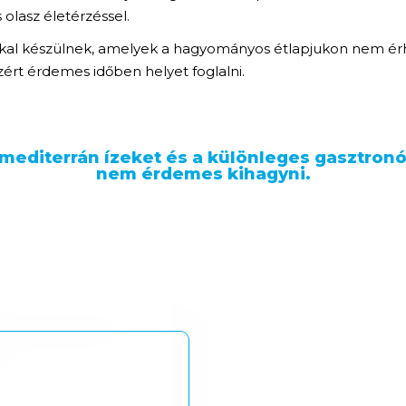
 olasz életérzéssel.
sokkal készülnek, amelyek a hagyományos étlapjukon nem ér
zért érdemes időben helyet foglalni.
a mediterrán ízeket és a különleges gasztron
nem érdemes kihagyni.