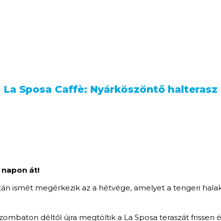
La Sposa Caffè: Nyárköszöntő halterasz
 napon át!
re után ismét megérkezik az a hétvége, amelyet a tengeri hal
zombaton déltől újra megtöltik a La Sposa teraszát frissen 