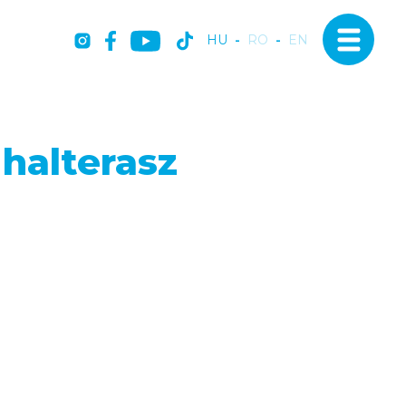
HU
-
RO
-
EN
halterasz