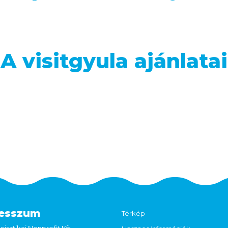
A visitgyula ajánlatai
esszum
Térkép