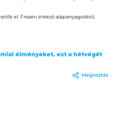
hetők el. Frissen érkező alapanyagokból,
ómiai élményeket, ezt a hétvégét
Megosztás