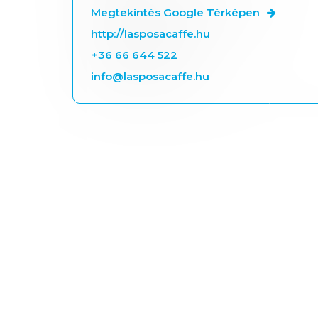
Megtekintés Google Térképen
http://lasposacaffe.hu
+36 66 644 522
info@lasposacaffe.hu