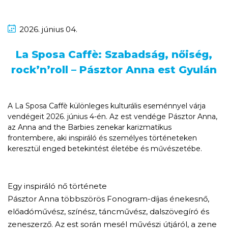
2026.
június
04.
La Sposa Caffè: Szabadság, nőiség,
rock’n’roll – Pásztor Anna est Gyulán
A La Sposa Caffè különleges kulturális eseménnyel várja
vendégeit 2026. június 4-én. Az est vendége Pásztor Anna,
az Anna and the Barbies zenekar karizmatikus
frontembere, aki inspiráló és személyes történeteken
keresztül enged betekintést életébe és művészetébe.
Egy inspiráló nő története
Pásztor Anna többszörös Fonogram-díjas énekesnő,
előadóművész, színész, táncművész, dalszövegíró és
zeneszerző. Az est során mesél művészi útjáról, a zene