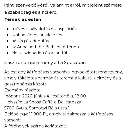
iránti szenvedélyéről, valamint arról, mit jelent számára
a szabadság és a női erő.
Témák az esten
művészi pályafutás és inspirációk
szabadság és önkifejezés
nőiség és identitás
az Anna and the Barbies története
élet a színpadon és azon túl
Gasztronómiai élmény a La Sposában
Az est egy kétfogásos vacsorával egybekötött rendezvény,
amely tökéletes harmóniát teremt a kulturális élmény és a
gasztronómia között.
Esemény részletei
Időpont: 2026. június 4. (csütörtök), 18:00
Helyszín: La Sposa Caffè e Delicatezza
5700 Gyula, Somogyi Béla utca 1.
Belépőjegy: 11.900 Ft, amely tartalmazza a kétfogásos
vacsorát.
A férőhelyek száma korlátozott.