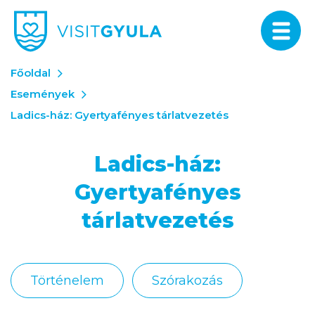
Főoldal
Események
Ladics-ház: Gyertyafényes tárlatvezetés
Ladics-ház:
Gyertyafényes
tárlatvezetés
Történelem
Szórakozás