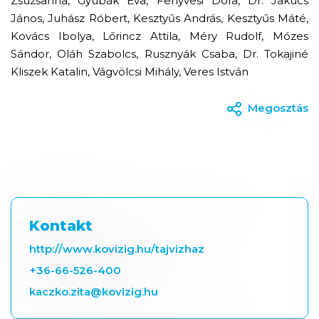
Zsuzsanna, Gyubák Éva, Fenyvesi Dóra, Dr. Jakucs
János, Juhász Róbert, Kesztyűs András, Kesztyűs Máté,
Kovács Ibolya, Lőrincz Attila, Méry Rudolf, Mózes
Sándor, Oláh Szabolcs, Rusznyák Csaba, Dr. Tokajiné
Kliszek Katalin, Vágvölcsi Mihály, Veres István
Megosztás
Kontakt
http://www.kovizig.hu/tajvizhaz
+36-66-526-400
kaczko.zita@kovizig.hu