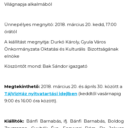
Világnapja alkalmából
Ünnepélyes megnyitó: 2018. március 20. kedd, 17:00
órától
A kiállítást megnyitja: Durkó Károly, Gyula Város
Önkormányzata Oktatási és Kulturális Bizottságának
elnöke
Köszöntőt mond: Bak Sándor igazgató
Megtekinthető:
2018. március 20. és áprils 30. között a
TájVízHáz nyitvatartási idejlben
(keddtől vasárnapig
9:00 és 16:00 óra között).
Kiállítók:
Bánfi Barnabás, ifj. Bánfi Barnabás, Boldog