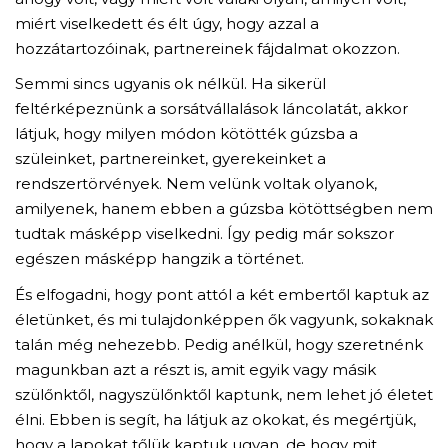
miért viselkedett és élt úgy, hogy azzal a
hozzátartozóinak, partnereinek fájdalmat okozzon.
Semmi sincs ugyanis ok nélkül. Ha sikerül
feltérképeznünk a sorsátvállalások láncolatát, akkor
látjuk, hogy milyen módon kötötték gúzsba a
szüleinket, partnereinket, gyerekeinket a
rendszertörvények. Nem velünk voltak olyanok,
amilyenek, hanem ebben a gúzsba kötöttségben nem
tudtak másképp viselkedni. Így pedig már sokszor
egészen másképp hangzik a történet.
És elfogadni, hogy pont attól a két embertől kaptuk az
életünket, és mi tulajdonképpen ők vagyunk, sokaknak
talán még nehezebb. Pedig anélkül, hogy szeretnénk
magunkban azt a részt is, amit egyik vagy másik
szülőnktől, nagyszülőnktől kaptunk, nem lehet jó életet
élni. Ebben is segít, ha látjuk az okokat, és megértjük,
hogy a lapokat tőlük kaptuk ugyan, de hogy mit