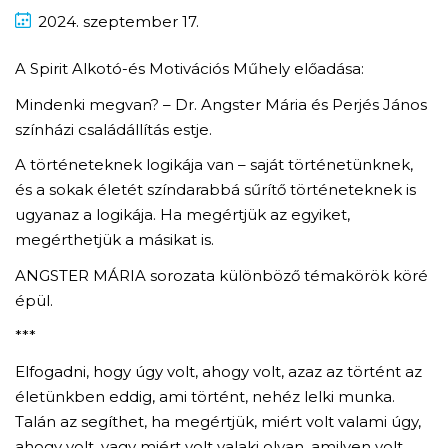
2024.
szeptember
17.
A Spirit Alkotó-és Motivációs Műhely előadása:
Mindenki megvan? – Dr. Angster Mária és Perjés János
színházi családállítás estje.
A történeteknek logikája van – saját történetünknek,
és a sokak életét színdarabbá sűrítő történeteknek is
ugyanaz a logikája. Ha megértjük az egyiket,
megérthetjük a másikat is.
ANGSTER MÁRIA sorozata különböző témakörök köré
épül.
***
Elfogadni, hogy úgy volt, ahogy volt, azaz az történt az
életünkben eddig, ami történt, nehéz lelki munka.
Talán az segíthet, ha megértjük, miért volt valami úgy,
ahogy volt, vagy miért volt valaki olyan, amilyen volt,