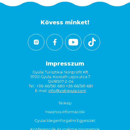
Kövess minket!
Impresszum
Gyulai Turisztikai Nonprofit Kft.
5700 Gyula, Kossuth Lajos utca 7.
12418507-2-04
Tel.: +36-66/561-680 +36-66/561-681
E-mail:
info@visitgyula.com
Térkép
Hasznos információk
Gyulai Idegenforgalmi Egyesület
Konferenciák és szakmai programok