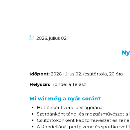
2026.
július
02.
Ny
Időpont:
2026. július 02. (csütörtök), 20 óra
Helyszín:
Rondella Terasz
Mi vár még a nyár során?
Hétfőnként zene a Világóránál
Szerdánként tánc- és mozgásművészet a 
Csütörtökönként képzőművészet és zene 
A Rondellánál pedig zene és sportközvetí