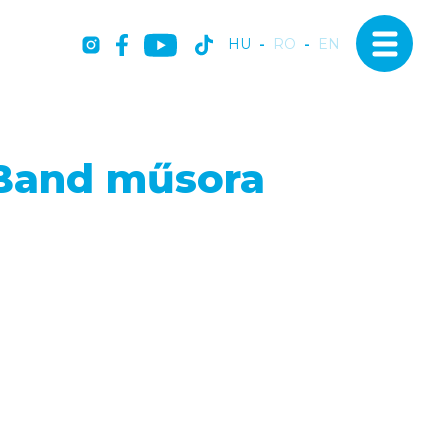
HU
-
RO
-
EN
 Band műsora