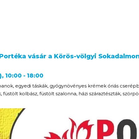
Portéka vásár a Körös-völgyi Sokadalmo
, 10:00 - 18:00
ppanok, egyedi táskák, gyógynövényes krémek óriás cserépb
üstölt kolbász, füstölt szalonna, házi száraztészták, szörp