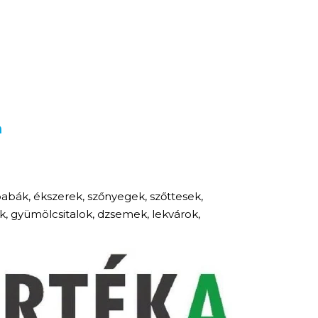
n
abák, ékszerek, szőnyegek, szőttesek,
ök, gyümölcsitalok, dzsemek, lekvárok,