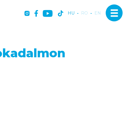
HU
-
RO
-
EN
Sokadalmon