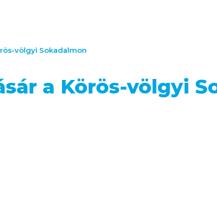
örös-völgyi Sokadalmon
ásár a Körös-völgyi 