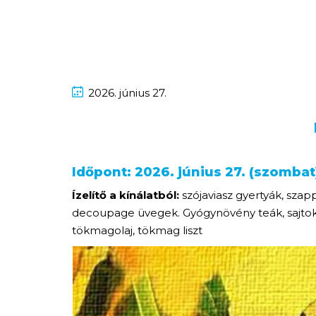
2026.
június
27.
Időpont: 2026. június 27. (szombat)
Ízelítő a kínálatból:
szójaviasz gyertyák, sza
decoupage üvegek. Gyógynövény teák, sajtok, f
tökmagolaj, tökmag liszt