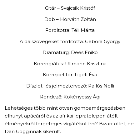
Gitár – Svajcsik Kristóf
Dob – Horváth Zoltán
Fordította: Téli Márta
A dalszövegeket fordította: Gebora György
Dramaturg: Deés Enikő
Koreográfus: Ullmann Krisztina
Korrepetitor: Ligeti Éva
Díszlet- és jelmeztervező: Pallós Nelli
Rendező: Kökényessy Ági
Lehetséges több mint ötven gombamérgezésben
elhunyt apácáról és az afrikai lepratelepen átélt
élményekről fergeteges vígjátékot írni? Bizarr ötlet, de
Dan Gogginnak sikerült.