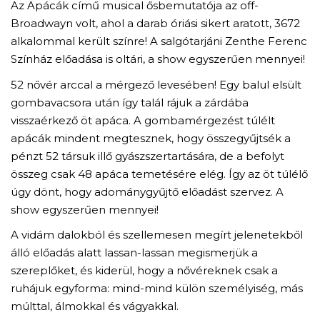
Az Apácák című musical ősbemutatója az off-
Broadwayn volt, ahol a darab óriási sikert aratott, 3672
alkalommal került színre! A salgótarjáni Zenthe Ferenc
Színház előadása is oltári, a show egyszerűen mennyei!
52 nővér arccal a mérgező levesében! Egy balul elsült
gombavacsora után így talál rájuk a zárdába
visszaérkező öt apáca. A gombamérgezést túlélt
apácák mindent megtesznek, hogy összegyűjtsék a
pénzt 52 társuk illő gyászszertartására, de a befolyt
összeg csak 48 apáca temetésére elég. Így az öt túlélő
úgy dönt, hogy adománygyűjtő előadást szervez. A
show egyszerűen mennyei!
A vidám dalokból és szellemesen megírt jelenetekből
álló előadás alatt lassan-lassan megismerjük a
szereplőket, és kiderül, hogy a nővéreknek csak a
ruhájuk egyforma: mind-mind külön személyiség, más
múlttal, álmokkal és vágyakkal.