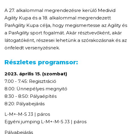
A 27. alkalommal megrendezésre kerülő Medivid
Agility Kupa és a 18. alkalommal megrendezett
ParAgility Kupa célja, hogy megismertesse az Agility és
a ParAgility sport fogalmát. Akár résztvevőként, akár
látogatóként, részesei lehetünk a szórakozásnak és az
önfeledt versenyzésnek.
Részletes programsor:
2023. április 15. (szombat)
7.00 - 7.45: Regisztráció
8.00: Ünnepélyes megnyitó
8:30 - 8:50: Pályaépítés
8:20: Pályabejárás
L-M+-M-S J3 | páros
Egyéni jumping L-M+-M-S J3 | páros
Pályabejárás