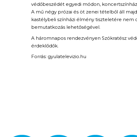
védőbeszédét egyedi módon, koncertszínházi 
A mű négy prózai és öt zenei tételből áll maj
kastélybeli színházi élmény tiszteletére nem 
bemutatkozás lehetőségével.
A háromnapos rendezvényen Szókratész védőbes
érdeklődők.
Forrás: gyulatelevizio.hu