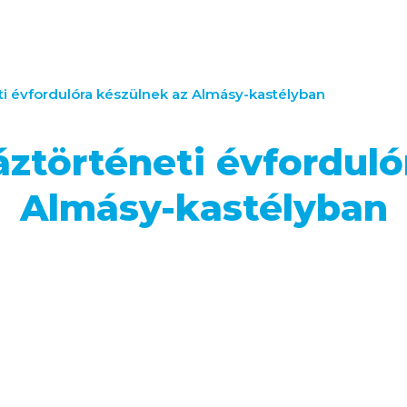
ti évfordulóra készülnek az Almásy-kastélyban
áztörténeti évforduló
Almásy-kastélyban