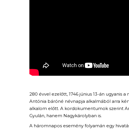
280 évvel ezelőtt, 1746 június 13-án ugyanis 
Antónia báróné névnapja alkalmából arra kért
alkalom előtt. A kordokumentumok szerint An
Gyulán, hanem Nagykárolyban is.
A háromnapos esemény folyamán egy hivatáso