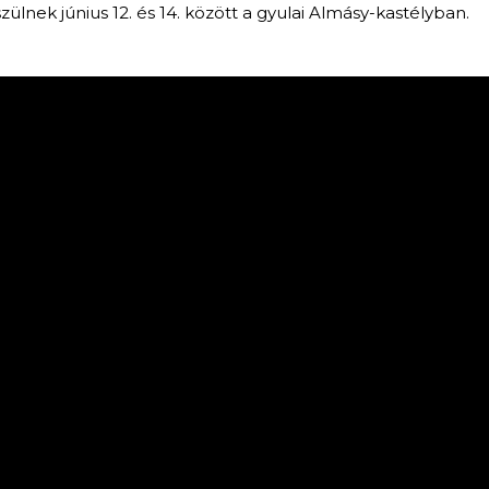
zülnek június 12. és 14. között a gyulai Almásy-kastélyban.