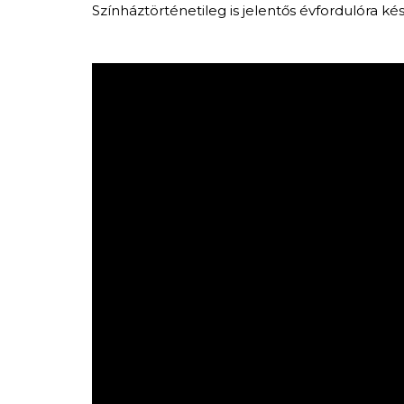
Színháztörténetileg is jelentős évfordulóra kés