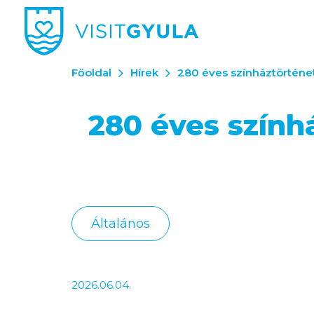
Főoldal
Hírek
280 éves színháztörténe
280 éves szính
Általános
2026.06.04.