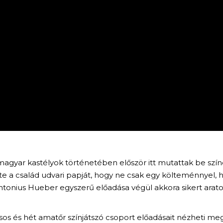
a magyar kastélyok történetében először itt mutattak be sz
e a család udvari papját, hogy ne csak egy költeménnyel, h
tonius Hueber egyszerű előadása végül akkora sikert ara
s és hét amatőr színjátszó csoport előadásait nézheti me