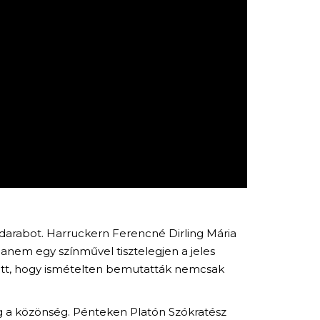
índarabot. Harruckern Ferencné Dirling Mária
anem egy színművel tisztelegjen a jeles
tott, hogy ismételten bemutatták nemcsak
g a közönség. Pénteken Platón Szókratész