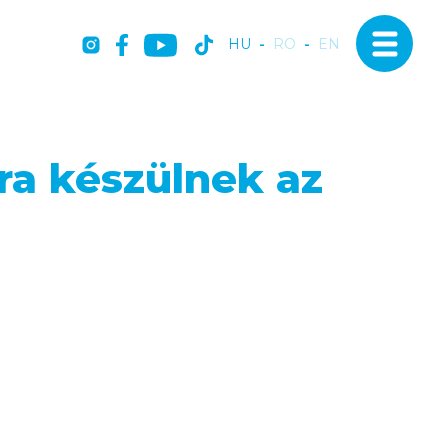
HU
-
RO
-
EN
ra készülnek az