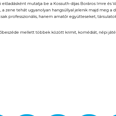
előadásként mutatja be a Kossuth-díjas Boráros Imre és Va
d, a zene tehát ugyanolyan hangsúllyal jelenik majd meg a 
csak professzionális, hanem amatőr együtteseket, társulatok
zéde mellett többek között krimit, komédiát, népi játékot