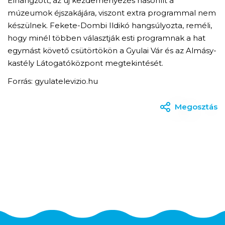
Elhangzott, az új kezdeményezés hasonlít a
múzeumok éjszakájára, viszont extra programmal nem
készülnek. Fekete-Dombi Ildikó hangsúlyozta, reméli,
hogy minél többen választják esti programnak a hat
egymást követő csütörtökön a Gyulai Vár és az Almásy-
kastély Látogatóközpont megtekintését.
Forrás: gyulatelevizio.hu
Megosztás