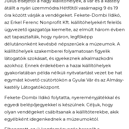
Július elsejétől a nagy kiállítóhelyek, a vár és a kastély
átállt a nyári üzemmódra.Hétfőtől vasárnapig 9 és 19
óra között várják a vendégeket. Fekete-Dombi Ildikó,
az Erkel Ferenc Nonprofit Kft. kiállítóhelyekért felelős
ügyvezető igazgatója kiemelte, az elmúlt három évben
azt tapasztalták, hogy nyáron, legfőképp
délutánonként kevésbé népszerűek a múzeumok. A
kiállítóhelyek szakemberei folyamatosan figyelik
látogatóik szokásait, és igyekeznek alkalmazkodni
azokhoz. Ennek érdekében a hazai kiállítóhelyek
gyakorlatában példa nélküli nyitvatartást vezet be hat
egymást követő csütörtökön a Gyulai Vár és az Almásy-
kastély Látogatóközpont.
Fekete-Dombi Ildikó folytatta, nyereményjátékkal és
egyedi belépőjegyekkel is készülnek. Céljuk, hogy
olyan vendégeket csábítsanak a kiállítóterekbe, akik
egyébként idegenkednek a múzeumoktól.