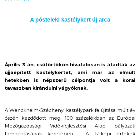
A pósteleki kastélykert új arca
Április 3-án, csütörtökön hivatalosan is átadták az
újjáépített kastélykertet, ami már az elmúlt
hetekben is népszerű célpontja volt a korai
tavaszban kirándulni vágyóknak.
A Wenckheim-Széchenyi kastélypark felújítása múlt év
őszén kezdődött meg, 100 százalékban az Európai
Mezőgazdasági Vidékfejlesztési Alap pályázati
támogatásának keretében. A tájképi értékek