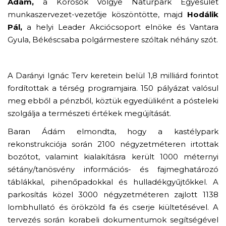
Ádám,
a Körösök Völgye Natúrpark Egyesület
munkaszervezet-vezetője köszöntötte, majd
Hodálik
Pál,
a helyi Leader Akciócsoport elnöke és Vantara
Gyula, Békéscsaba polgármestere szóltak néhány szót.
A Darányi Ignác Terv keretein belül 1,8 milliárd forintot
fordítottak a térség programjaira. 150 pályázat valósul
meg ebből a pénzből, köztük egyedüliként a pósteleki
szolgálja a természeti értékek megújítását.
Baran Ádám elmondta, hogy a kastélypark
rekonstrukciója során 2100 négyzetméteren irtottak
bozótot, valamint kialakításra került 1000 méternyi
sétány/tanösvény információs- és fajmeghatározó
táblákkal, pihenőpadokkal és hulladékgyűjtőkkel. A
parkosítás közel 3000 négyzetméteren zajlott 1138
lombhullató és örökzöld fa és cserje kiültetésével. A
tervezés során korabeli dokumentumok segítségével