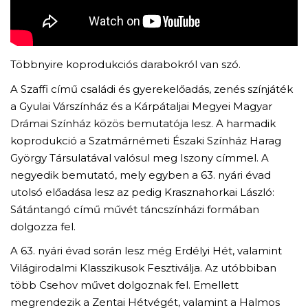
Többnyire koprodukciós darabokról van szó.
A Szaffi című családi és gyerekelőadás, zenés színjáték
a Gyulai Várszínház és a Kárpátaljai Megyei Magyar
Drámai Színház közös bemutatója lesz. A harmadik
koprodukció a Szatmárnémeti Északi Színház Harag
György Társulatával valósul meg Iszony címmel. A
negyedik bemutató, mely egyben a 63. nyári évad
utolsó előadása lesz az pedig Krasznahorkai László:
Sátántangó című művét táncszínházi formában
dolgozza fel.
A 63. nyári évad során lesz még Erdélyi Hét, valamint
Világirodalmi Klasszikusok Fesztiválja. Az utóbbiban
több Csehov művet dolgoznak fel. Emellett
megrendezik a Zentai Hétvégét, valamint a Halmos