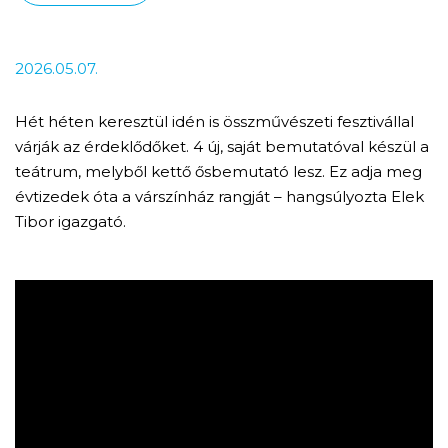
2026.05.07.
Hét héten keresztül idén is összművészeti fesztivállal
várják az érdeklődőket. 4 új, saját bemutatóval készül a
teátrum, melyből kettő ősbemutató lesz. Ez adja meg
évtizedek óta a várszínház rangját – hangsúlyozta Elek
Tibor igazgató.