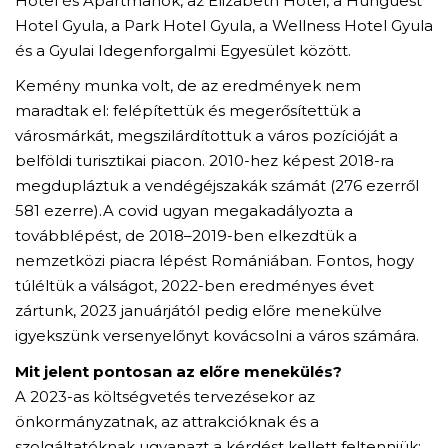
Hotel és Apartmanok, az Elizabeth Hotel, a Hunguest
Hotel Gyula, a Park Hotel Gyula, a Wellness Hotel Gyula
és a Gyulai Idegenforgalmi Egyesület között.
Kemény munka volt, de az eredmények nem
maradtak el: felépítettük és megerősítettük a
városmárkát, megszilárdítottuk a város pozícióját a
belföldi turisztikai piacon. 2010-hez képest 2018-ra
megdupláztuk a vendégéjszakák számát (276 ezerről
581 ezerre).A covid ugyan megakadályozta a
továbblépést, de 2018–2019-ben elkezdtük a
nemzetközi piacra lépést Romániában. Fontos, hogy
túléltük a válságot, 2022-ben eredményes évet
zártunk, 2023 januárjától pedig előre menekülve
igyekszünk versenyelőnyt kovácsolni a város számára.
Mit jelent pontosan az előre menekülés?
A 2023-as költségvetés tervezésekor az
önkormányzatnak, az attrakcióknak és a
szolgáltatóknak ugyanazt a kérdést kellett feltenniük: