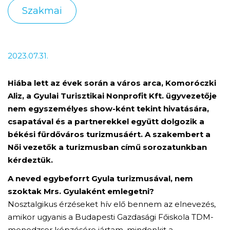
Szakmai
2023.07.31.
Hiába lett az évek során a város arca, Komoróczki
Aliz, a Gyulai Turisztikai Nonprofit Kft. ügyvezetője
nem egyszemélyes show-ként tekint hivatására,
csapatával és a partnerekkel együtt dolgozik a
békési fürdőváros turizmusáért. A szakembert a
Női vezetők a turizmusban című sorozatunkban
kérdeztük.
A neved egybeforrt Gyula turizmusával, nem
szoktak Mrs. Gyulaként emlegetni?
Nosztalgikus érzéseket hív elő bennem az elnevezés,
amikor ugyanis a Budapesti Gazdasági Főiskola TDM-
menedzser képzésére jártam, mindenkit a