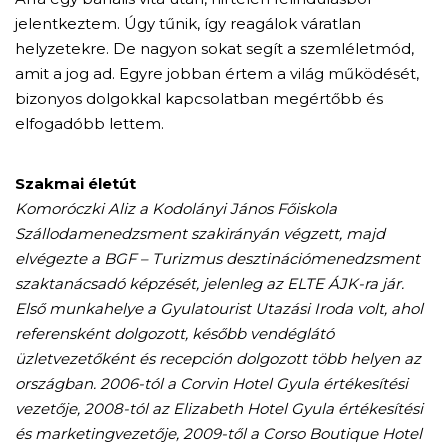
jelentkeztem. Úgy tűnik, így reagálok váratlan
helyzetekre. De nagyon sokat segít a szemléletmód,
amit a jog ad. Egyre jobban értem a világ működését,
bizonyos dolgokkal kapcsolatban megértőbb és
elfogadóbb lettem.
Szakmai életút
Komoróczki Aliz a Kodolányi János Főiskola
Szállodamenedzsment szakirányán végzett, majd
elvégezte a BGF – Turizmus desztinációmenedzsment
szaktanácsadó képzését, jelenleg az ELTE ÁJK-ra jár.
Első munkahelye a Gyulatourist Utazási Iroda volt, ahol
referensként dolgozott, később vendéglátó
üzletvezetőként és recepción dolgozott több helyen az
országban. 2006-tól a Corvin Hotel Gyula értékesítési
vezetője, 2008-tól az Elizabeth Hotel Gyula értékesítési
és marketingvezetője, 2009-től a Corso Boutique Hotel