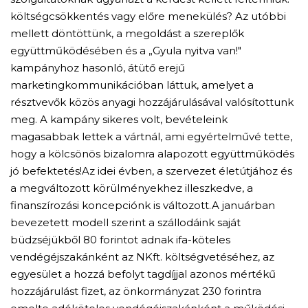
költségcsökkentés vagy előre menekülés? Az utóbbi
mellett döntöttünk, a megoldást a szereplők
együttműködésében és a „Gyula nyitva van!"
kampányhoz hasonló, átütő erejű
marketingkommunikációban láttuk, amelyet a
résztvevők közös anyagi hozzájárulásával valósítottunk
meg. A kampány sikeres volt, bevételeink
magasabbak lettek a vártnál, ami egyértelművé tette,
hogy a kölcsönös bizalomra alapozott együttműködés
jó befektetés!Az idei évben, a szervezet életútjához és
a megváltozott körülményekhez illeszkedve, a
finanszírozási koncepciónk is változott.A januárban
bevezetett modell szerint a szállodáink saját
büdzséjükből 80 forintot adnak ifa-köteles
vendégéjszakánként az NKft. költségvetéséhez, az
egyesület a hozzá befolyt tagdíjjal azonos mértékű
hozzájárulást fizet, az önkormányzat 230 forintra