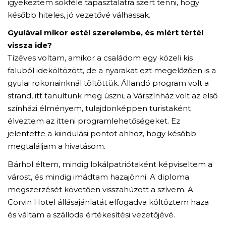
igyekeztem sokféle tapasztalatra szert tenni, hogy
később hiteles, jó vezetővé válhassak.
Gyulával mikor estél szerelembe, és miért tértél
vissza ide?
Tízéves voltam, amikor a családom egy közeli kis
faluból ideköltözött, de a nyarakat ezt megelőzően is a
gyulai rokonainknál töltöttük. Állandó program volt a
strand, itt tanultunk meg úszni, a Várszínház volt az első
színházi élményem, tulajdonképpen turistaként
élveztem az itteni programlehetőségeket. Ez
jelentette a kiindulási pontot ahhoz, hogy később
megtaláljam a hivatásom.
Bárhol éltem, mindig lokálpatriótaként képviseltem a
várost, és mindig imádtam hazajönni. A diploma
megszerzését követően visszahúzott a szívem. A
Corvin Hotel állásajánlatát elfogadva költöztem haza
és váltam a szálloda értékesítési vezetőjévé.