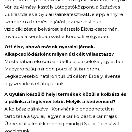
Vár, az Almásy-kastély Látogatóközpont, a Százéves
Cukrászda és a Gyulai Pálinkafesztivál.De épp ennyire
szeretem a természetjárást, az evezést és a
vízibiciklizést a belvárost is átszelő Élővíz-csatornán,
továbbá a kerékpározást a Körösök Völgyében.
Ott élsz, ahová mások nyaralni járnak.
Kikapcsolódásként milyen úti célt választasz?
Mostanában elsősorban belföldi úti célokat, így aztán
Magyarország minden porcikáját ismerem.
Legkedvesebb határon túli úti célom Erdély, évente
egyszer ide is ellátogatunk.
A Gyulán készülő helyi termékek közül a kolbász és
a pálinka a legismertebb. Melyik a kedvenced?
A kolbász pálinkával! Konyhánk elengedhetetlen
tartozéka a Gyulai, legyen akár kolbász, akár májas.
Ünnepi alkalmakkor pedig mindig Gyulai Pálinkával
koccintunk.