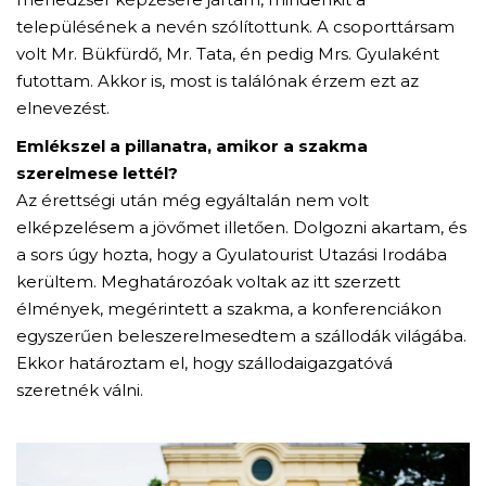
településének a nevén szólítottunk. A csoporttársam
volt Mr. Bükfürdő, Mr. Tata, én pedig Mrs. Gyulaként
futottam. Akkor is, most is találónak érzem ezt az
elnevezést.
Emlékszel a pillanatra, amikor a szakma
szerelmese lettél?
Az érettségi után még egyáltalán nem volt
elképzelésem a jövőmet illetően. Dolgozni akartam, és
a sors úgy hozta, hogy a Gyulatourist Utazási Irodába
kerültem. Meghatározóak voltak az itt szerzett
élmények, megérintett a szakma, a konferenciákon
egyszerűen beleszerelmesedtem a szállodák világába.
Ekkor határoztam el, hogy szállodaigazgatóvá
szeretnék válni.