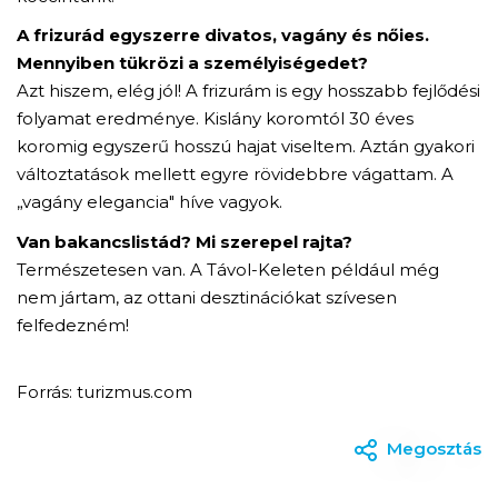
A frizurád egyszerre divatos, vagány és nőies.
Mennyiben tükrözi a személyiségedet?
Azt hiszem, elég jól! A frizurám is egy hosszabb fejlődési
folyamat eredménye. Kislány koromtól 30 éves
koromig egyszerű hosszú hajat viseltem. Aztán gyakori
változtatások mellett egyre rövidebbre vágattam. A
„vagány elegancia" híve vagyok.
Van bakancslistád? Mi szerepel rajta?
Természetesen van. A Távol-Keleten például még
nem jártam, az ottani desztinációkat szívesen
felfedezném!
Forrás: turizmus.com
Megosztás