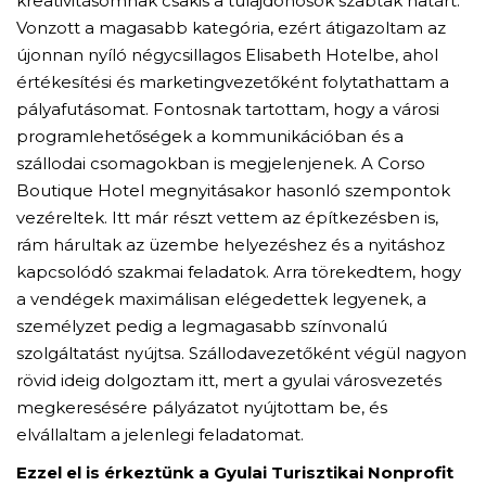
kreativitásomnak csakis a tulajdonosok szabtak határt.
Vonzott a magasabb kategória, ezért átigazoltam az
újonnan nyíló négycsillagos Elisabeth Hotelbe, ahol
értékesítési és marketingvezetőként folytathattam a
pályafutásomat. Fontosnak tartottam, hogy a városi
programlehetőségek a kommunikációban és a
szállodai csomagokban is megjelenjenek. A Corso
Boutique Hotel megnyitásakor hasonló szempontok
vezéreltek. Itt már részt vettem az építkezésben is,
rám hárultak az üzembe helyezéshez és a nyitáshoz
kapcsolódó szakmai feladatok. Arra törekedtem, hogy
a vendégek maximálisan elégedettek legyenek, a
személyzet pedig a legmagasabb színvonalú
szolgáltatást nyújtsa. Szállodavezetőként végül nagyon
rövid ideig dolgoztam itt, mert a gyulai városvezetés
megkeresésére pályázatot nyújtottam be, és
elvállaltam a jelenlegi feladatomat.
Ezzel el is érkeztünk a Gyulai Turisztikai Nonprofit