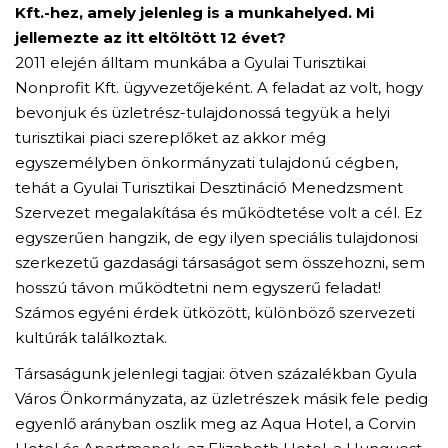
Kft.-hez, amely jelenleg is a munkahelyed. Mi
jellemezte az itt eltöltött 12 évet?
2011 elején álltam munkába a Gyulai Turisztikai
Nonprofit Kft. ügyvezetőjeként. A feladat az volt, hogy
bevonjuk és üzletrész-tulajdonossá tegyük a helyi
turisztikai piaci szereplőket az akkor még
egyszemélyben önkormányzati tulajdonú cégben,
tehát a Gyulai Turisztikai Desztináció Menedzsment
Szervezet megalakítása és működtetése volt a cél. Ez
egyszerűen hangzik, de egy ilyen speciális tulajdonosi
szerkezetű gazdasági társaságot sem összehozni, sem
hosszú távon működtetni nem egyszerű feladat!
Számos egyéni érdek ütközött, különböző szervezeti
kultúrák találkoztak.
Társaságunk jelenlegi tagjai: ötven százalékban Gyula
Város Önkormányzata, az üzletrészek másik fele pedig
egyenlő arányban oszlik meg az Aqua Hotel, a Corvin