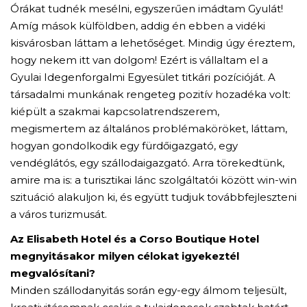
Órákat tudnék mesélni, egyszerűen imádtam Gyulát!
Amíg mások külföldben, addig én ebben a vidéki
kisvárosban láttam a lehetőséget. Mindig úgy éreztem,
hogy nekem itt van dolgom! Ezért is vállaltam el a
Gyulai Idegenforgalmi Egyesület titkári pozícióját. A
társadalmi munkának rengeteg pozitív hozadéka volt:
kiépült a szakmai kapcsolatrendszerem,
megismertem az általános problémaköröket, láttam,
hogyan gondolkodik egy fürdőigazgató, egy
vendéglátós, egy szállodaigazgató. Arra törekedtünk,
amire ma is: a turisztikai lánc szolgáltatói között win-win
szituáció alakuljon ki, és együtt tudjuk továbbfejleszteni
a város turizmusát.
Az Elisabeth Hotel és a Corso Boutique Hotel
megnyitásakor milyen célokat igyekeztél
megvalósítani?
Minden szállodanyitás során egy-egy álmom teljesült,