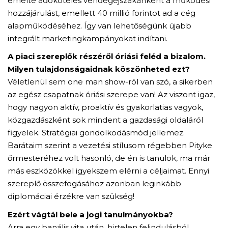
emelte adóköteles vendégéjszakánként a működési
hozzájárulást, emellett 40 millió forintot ad a cég
alapműködéséhez. Így van lehetőségünk újabb
integrált marketingkampányokat indítani.
A piaci szereplők részéről óriási feléd a bizalom.
Milyen tulajdonságaidnak köszönheted ezt?
Véletlenül sem one man show-ról van szó, a sikerben
az egész csapatnak óriási szerepe van! Az viszont igaz,
hogy nagyon aktív, proaktív és gyakorlatias vagyok,
közgazdászként sok mindent a gazdasági oldaláról
figyelek. Stratégiai gondolkodásmód jellemez.
Barátaim szerint a vezetési stílusom régebben Pityke
őrmesteréhez volt hasonló, de én is tanulok, ma már
más eszközökkel igyekszem elérni a céljaimat. Ennyi
szereplő összefogásához azonban leginkább
diplomáciai érzékre van szükség!
Ezért vágtál bele a jogi tanulmányokba?
Arra egy banális vita után, hirtelen felindulásból