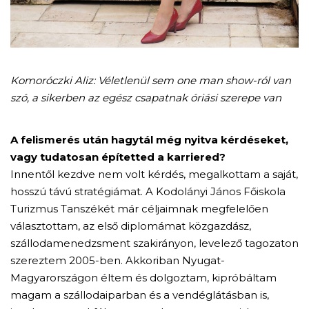
Komoróczki Aliz: Véletlenül sem one man show-ról van
szó, a sikerben az egész csapatnak óriási szerepe van
A felismerés után hagytál még nyitva kérdéseket,
vagy tudatosan építetted a karriered?
Innentől kezdve nem volt kérdés, megalkottam a saját,
hosszú távú stratégiámat. A Kodolányi János Főiskola
Turizmus Tanszékét már céljaimnak megfelelően
választottam, az első diplomámat közgazdász,
szállodamenedzsment szakirányon, levelező tagozaton
szereztem 2005-ben. Akkoriban Nyugat-
Magyarországon éltem és dolgoztam, kipróbáltam
magam a szállodaiparban és a vendéglátásban is,