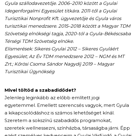
Gyula szállodavezetője. 2006–2010 között a Gyulai
Idegenforgalmi Egyesület titkára. 2011-től a Gyulai
Turisztikai Nonprofit Kft. ügyvezetője és Gyula város
turisztikai menedzsere. 2015–2018 között a Magyar TDM
Szövetség elnökségi tagja, 2020-tól a Gyula-Békéscsaba
Térségi TDM Szövetség elnöke.
Elismerések: Sikeres Gyulai 2012 – Sikeres Gyuláért
Egyesület; Az Év TDM menedzsere 2012 – NGM és MT
Zrt.; Kőrösi Csoma Sándor Nagydíj 2019 – Magyar
Turisztikai Ügynökség
Mivel töltöd a szabadidődet?
Jelenleg leginkább az előbb említett jogi
egyetemmel. Emellett szerencsés vagyok, mert Gyula
a kikapcsolódáshoz is számos lehetőséget kínál.
Szeretem a sokszínű szabadidős programokat,
szeretek wellnessezni, színházba, társaságba járni. Épp
ezért személyes kedvenceim a Gyulai Várfürdő, a Gyulai