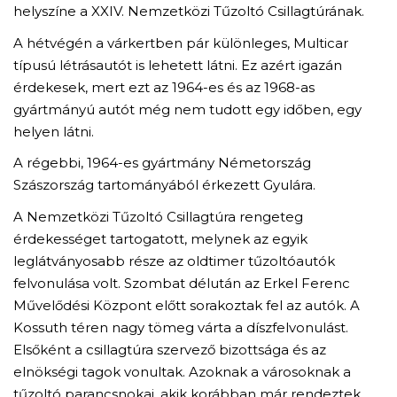
helyszíne a XXIV. Nemzetközi Tűzoltó Csillagtúrának.
A hétvégén a várkertben pár különleges, Multicar
típusú létrásautót is lehetett látni. Ez azért igazán
érdekesek, mert ezt az 1964-es és az 1968-as
gyártmányú autót még nem tudott egy időben, egy
helyen látni.
A régebbi, 1964-es gyártmány Németország
Szászország tartományából érkezett Gyulára.
A Nemzetközi Tűzoltó Csillagtúra rengeteg
érdekességet tartogatott, melynek az egyik
leglátványosabb része az oldtimer tűzoltóautók
felvonulása volt. Szombat délután az Erkel Ferenc
Művelődési Központ előtt sorakoztak fel az autók. A
Kossuth téren nagy tömeg várta a díszfelvonulást.
Elsőként a csillagtúra szervező bizottsága és az
elnökségi tagok vonultak. Azoknak a városoknak a
tűzoltó parancsnokai, akik korábban már rendeztek