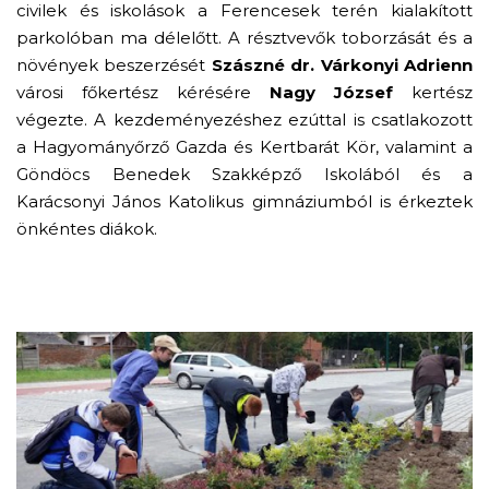
civilek és iskolások a Ferencesek terén kialakított
parkolóban ma délelőtt. A résztvevők toborzását és a
növények beszerzését
Szászné dr. Várkonyi Adrienn
városi főkertész kérésére
Nagy József
kertész
végezte. A kezdeményezéshez ezúttal is csatlakozott
a Hagyományőrző Gazda és Kertbarát Kör, valamint a
Göndöcs Benedek Szakképző Iskolából és a
Karácsonyi János Katolikus gimnáziumból is érkeztek
önkéntes diákok.