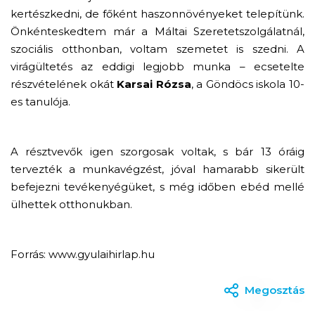
kertészkedni, de főként haszonnövényeket telepítünk.
Önkénteskedtem már a Máltai Szeretetszolgálatnál,
szociális otthonban, voltam szemetet is szedni. A
virágültetés az eddigi legjobb munka – ecsetelte
részvételének okát
Karsai Rózsa
, a Göndöcs iskola 10-
es tanulója.
A résztvevők igen szorgosak voltak, s bár 13 óráig
tervezték a munkavégzést, jóval hamarabb sikerült
befejezni tevékenyégüket, s még időben ebéd mellé
ülhettek otthonukban.
Forrás: www.gyulaihirlap.hu
Megosztás