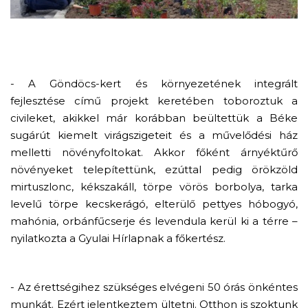
- A Göndöcs-kert és környezetének integrált
fejlesztése című projekt keretében toboroztuk a
civileket, akikkel már korábban beültettük a Béke
sugárút kiemelt virágszigeteit és a művelődési ház
melletti növényfoltokat. Akkor főként árnyéktűrő
növényeket telepítettünk, ezúttal pedig örökzöld
mirtuszlonc, kékszakáll, törpe vörös borbolya, tarka
levelű törpe kecskerágó, elterülő pettyes hóbogyó,
mahónia, orbánfűcserje és levendula kerül ki a térre –
nyilatkozta a Gyulai Hírlapnak a főkertész.
- Az érettségihez szükséges elvégeni 50 órás önkéntes
munkát. Ezért jelentkeztem ültetni. Otthon is szoktunk