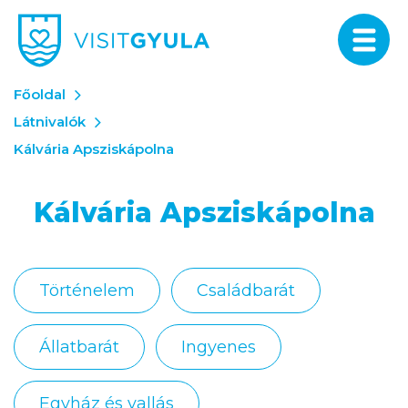
Főoldal
Látnivalók
Kálvária Apsziskápolna
Kálvária Apsziskápolna
Történelem
Családbarát
Állatbarát
Ingyenes
Egyház és vallás