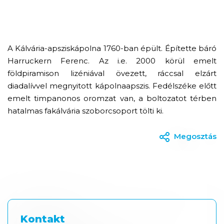
A Kálvária-apsziskápolna 1760-ban épült. Építette báró
Harruckern Ferenc. Az i.e. 2000 körül emelt
földpiramison lizéniával övezett, ráccsal elzárt
diadalívvel megnyitott kápolnaapszis. Fedélszéke előtt
emelt timpanonos oromzat van, a boltozatot térben
hatalmas fakálvária szoborcsoport tölti ki.
Megosztás
Kontakt