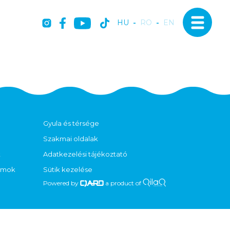
HU
-
RO
-
EN
Gyula és térsége
Szakmai oldalak
t
Adatkezelési tájékoztató
ramok
Sütik kezelése
Powered by
a product of