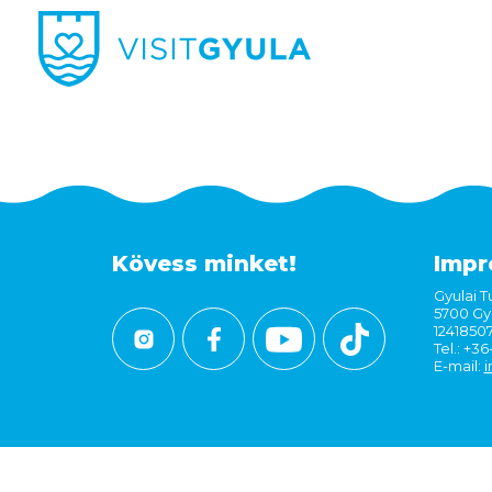
Kövess minket!
Impr
Gyulai Tu
5700 Gyu
1241850
Tel.: +3
E-mail:
i