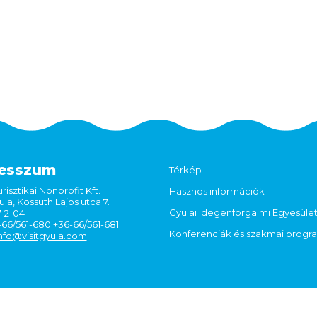
esszum
Térkép
risztikai Nonprofit Kft.
Hasznos információk
la, Kossuth Lajos utca 7.
Gyulai Idegenforgalmi Egyesüle
7-2-04
6-66/561-680 +36-66/561-681
Konferenciák és szakmai prog
nfo@visitgyula.com