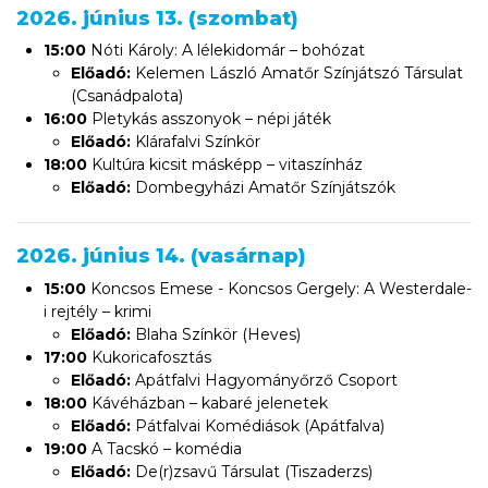
2026. június 13. (szombat)
15:00
Nóti Károly: A lélekidomár – bohózat
Előadó:
Kelemen László Amatőr Színjátszó Társulat
(Csanádpalota)
16:00
Pletykás asszonyok – népi játék
Előadó:
Klárafalvi Színkör
18:00
Kultúra kicsit másképp – vitaszínház
Előadó:
Dombegyházi Amatőr Színjátszók
2026. június 14. (vasárnap)
15:00
Koncsos Emese - Koncsos Gergely: A Westerdale-
i rejtély – krimi
Előadó:
Blaha Színkör (Heves)
17:00
Kukoricafosztás
Előadó:
Apátfalvi Hagyományőrző Csoport
18:00
Kávéházban – kabaré jelenetek
Előadó:
Pátfalvai Komédiások (Apátfalva)
19:00
A Tacskó – komédia
Előadó:
De(r)zsavű Társulat (Tiszaderzs)