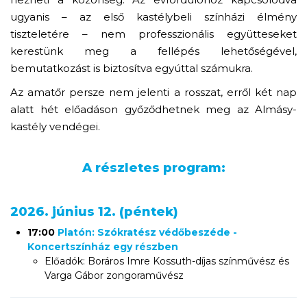
ugyanis – az első kastélybeli színházi élmény
tiszteletére – nem professzionális együtteseket
kerestünk meg a fellépés lehetőségével,
bemutatkozást is biztosítva egyúttal számukra.
Az amatőr persze nem jelenti a rosszat, erről két nap
alatt hét előadáson győződhetnek meg az Almásy-
kastély vendégei.
A részletes program:
2026. június 12. (péntek)
17:00
Platón: Szókratész védőbeszéde -
Koncertszínház egy részben
Előadók: Boráros Imre Kossuth-díjas színművész és
Varga Gábor zongoraművész