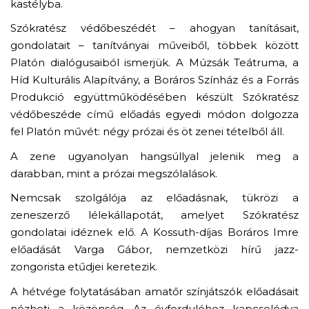
kastélyba.
Szókratész védőbeszédét – ahogyan tanításait,
gondolatait – tanítványai műveiből, többek között
Platón dialógusaiból ismerjük. A Múzsák Teátruma, a
Híd Kulturális Alapítvány, a Boráros Színház és a Forrás
Produkció együttműködésében készült Szókratész
védőbeszéde című előadás egyedi módon dolgozza
fel Platón művét: négy prózai és öt zenei tételből áll.
A zene ugyanolyan hangsúllyal jelenik meg a
darabban, mint a prózai megszólalások.
Nemcsak szolgálója az előadásnak, tükrözi a
zeneszerző lélekállapotát, amelyet Szókratész
gondolatai idéznek elő. A Kossuth-díjas Boráros Imre
előadását Varga Gábor, nemzetközi hírű jazz-
zongorista etűdjei keretezik.
A hétvége folytatásában amatőr színjátszók előadásait
nézheti a közönség. Az évfordulóhoz kapcsolódva