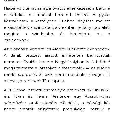
Hiába volt tehát az atya óvatos ellenkezése; a báróné
díszleteket és ruhákat hozatott Pestről. A gyulai
kézművesek a kastélyban Hueber irányítása mellett
elkészítették a színpadot, aki ezután néhány nap alatt
megírta a színdarabot és betanította azt a
cselédeknek.
Az előadásra Váradról és Aradról is érkeztek vendégek.
A darab tetszést aratott, ismételten bemutatták
nemcsak Gyulán, hanem Nagykárolyban is. A báróné
megjutalmazta a játszókat; a főszereplők 4, az alsóbb
rendű szereplők 3, akik nem mondtak szöveget l-l
aranyat, a zenészek 12-t kaptak.
A 280 évvel ezelőtti eseményre emlékezünk június 12-
én, 13-án és 14-én. Péntekre egy Kossuth-díjas
színművész professzionális előadását, a hétvégi két
napra amatőr színjátszók produkcióit hozzuk a