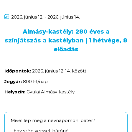
2026.
június
12. - 2026.
június
14.
Almásy-kastély: 280 éves a
színjátszás a kastélyban | 1 hétvége, 8
előadás
Időpontok:
2026. június 12-14. között
Jegyár:
800 Ft/nap
Helyszín:
Gyulai Almásy-kastély
Mivel lep meg a névnapomon, páter?
- Egy szép verssel, báróné.