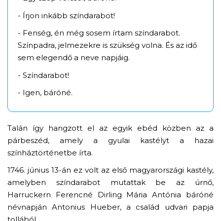
- Írjon inkább színdarabot!
- Fenség, én még sosem írtam színdarabot.
Színpadra, jelmezekre is szükség volna. És az idő
sem elegendő a neve napjáig.
- Színdarabot!
- Igen, báróné.
Talán így hangzott el az egyik ebéd közben az a
párbeszéd, amely a gyulai kastélyt a hazai
színháztörténetbe írta.
1746. június 13-án ez volt az első magyarországi kastély,
amelyben színdarabot mutattak be az úrnő,
Harruckern Ferencné Dirling Mária Antónia báróné
névnapján Antonius Hueber, a család udvari papja
tollából.