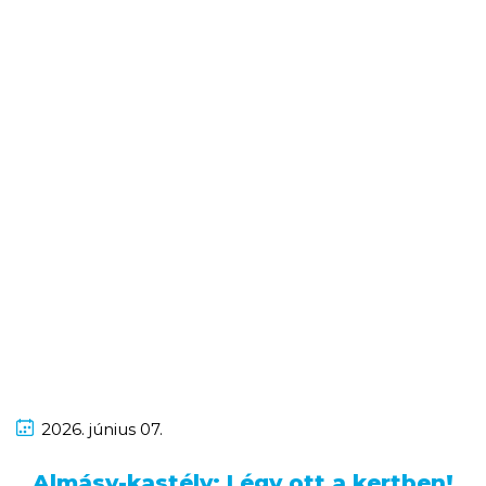
2026.
június
07.
Almásy-kastély: Légy ott a kertben!