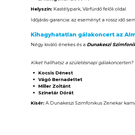
Helyszín:
Kastélypark, Várfürdő felőli oldal
Időjárás-garancia: az eseményt a rossz idő se
Kihagyhatatlan gálakoncert az Al
Négy kiváló énekes és a
Dunakeszi Szimfoni
Kiket hallhatsz a születésnapi gálakoncerten?
Kocsis Dénest
Vágó Bernadettet
Miller Zoltánt
Szinetár Dórát
Kísér:
A Dunakeszi Szimfonikus Zenekar kam