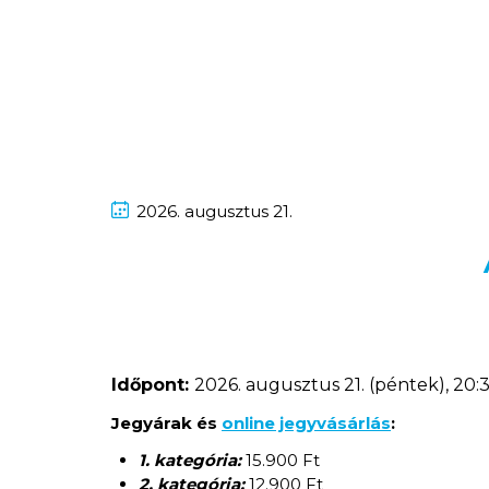
2026.
augusztus
21.
Időpont:
2026. augusztus 21. (péntek), 20:
Jegyárak és
online jegyvásárlás
:
1. kategória:
15.900 Ft
2. kategória:
12.900 Ft