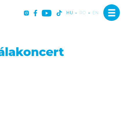
HU
-
RO
-
EN
álakoncert