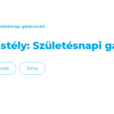
zületésnapi gálakoncert
stély: Születésnapi g
ozás
Zene