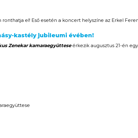
m ronthatja el! Eső esetén a koncert helyszíne az Erkel Fer
másy-kastély jubileumi évében!
kus Zenekar kamaraegyüttese
érkezik augusztus 21-én egy 
araegyüttese