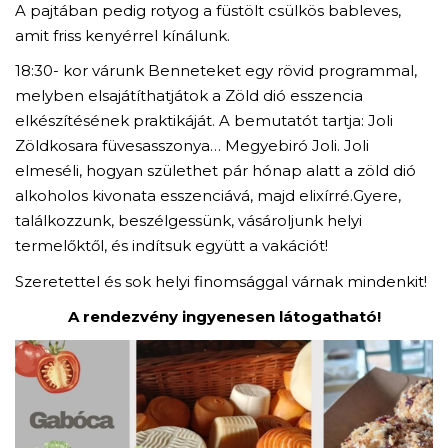
A pajtában pedig rotyog a füstölt csülkös bableves,
amit friss kenyérrel kínálunk.
18:30- kor várunk Benneteket egy rövid programmal,
melyben elsajátíthatjátok a Zöld dió esszencia
elkészítésének praktikáját. A bemutatót tartja: Joli
Zöldkosara füvesasszonya… Megyebiró Joli. Joli
elmeséli, hogyan születhet pár hónap alatt a zöld dió
alkoholos kivonata esszenciává, majd elixírré.Gyere,
találkozzunk, beszélgessünk, vásároljunk helyi
termelőktől, és indítsuk együtt a vakációt!
Szeretettel és sok helyi finomsággal várnak mindenkit!
A rendezvény ingyenesen látogatható!