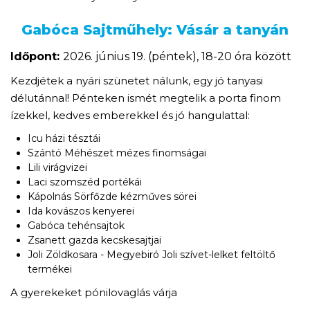
Gabóca Sajtműhely: Vásár a tanyán
Időpont:
2026. június 19. (péntek), 18-20 óra között
Kezdjétek a nyári szünetet nálunk, egy jó tanyasi
délutánnal! Pénteken ismét megtelik a porta finom
ízekkel, kedves emberekkel és jó hangulattal:
Icu házi tésztái
Szántó Méhészet mézes finomságai
Lili virágvizei
Laci szomszéd portékái
Kápolnás Sörfőzde kézműves sörei
Ida kovászos kenyerei
Gabóca tehénsajtok
Zsanett gazda kecskesajtjai
Joli Zöldkosara - Megyebiró Joli szívet-lelket feltöltő
termékei
A gyerekeket pónilovaglás várja