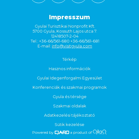
Impresszum
Gyulai Turisztikai Nonprofit Kft.
5700 Gyula, Kossuth Lajos utca 7.
12418507-2-04
Tel.: +36-66/561-680 +36-66/561-681
E-mail:
info@visitgyula.com
Térkép
Hasznos információk
Gyulai Idegenforgalmi Egyesület
Konferenciák és szakmai programok
Gyula és térsége
Szakmai oldalak
Adatkezelési tájékoztató
Sütik kezelése
Powered by
a product of