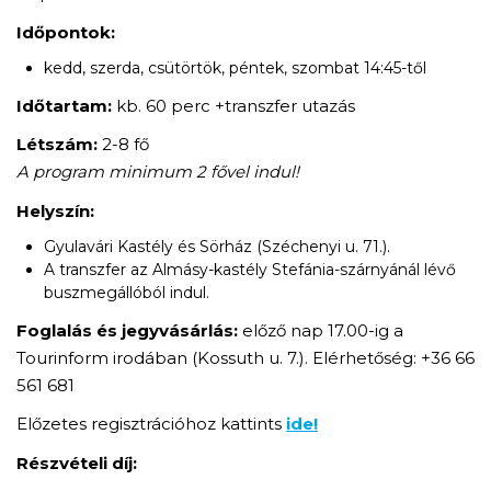
Időpontok:
kedd, szerda, csütörtök, péntek, szombat 14:45-től
Időtartam:
kb. 60 perc +transzfer utazás
Létszám:
2-8 fő
A program minimum 2 fővel indul!
Helyszín:
Gyulavári Kastély és Sörház (Széchenyi u. 71.).
A transzfer az Almásy-kastély Stefánia-szárnyánál lévő
buszmegállóból indul.
Foglalás és jegyvásárlás:
előző nap 17.00-ig a
Tourinform irodában (Kossuth u. 7.). Elérhetőség: +36 66
561 681
Előzetes regisztrációhoz kattints
ide
!
Részvételi díj: