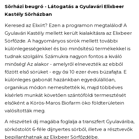
Sörházi beugró -
Látogatás a Gyulavári Elixbeer
Kastély Sörházban
Keresed az Elixírt? Ezen a programon megtalálod! A
Gyulavári Kastély mellett került kialakításra az Elixbeer
Sörfőzde. A hagyományos sörök mellett további
különlegességekkel és bio minősítésű termékekkel is
tudnak szolgálni. Számukra nagyon fontos a kiváló
minőség! Az alakor - amelyről elnevezték az ebből
főzött első sörüket - egy ősi 10 ezer éves búzafajta. E
különleges gabonát hazánkban egyedülállóan,
organikus módon nemesítették ki, majd többéves
kísérleti munkát követően szántóföldi termesztését
elsőként a Körös-Maros Biofarm öko földterületein
valósították meg.
A részvételi díj magába foglalja a transzfert Gyulaváriba,
sörkóstolót 6-féle díjnyertes sörből, illetve a résztvevők
bepillanthatnak az Elixbeer Sörfőzdébe.