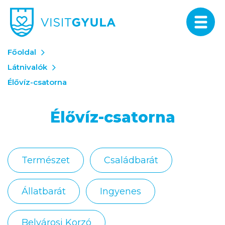
Főoldal
Látnivalók
Élővíz-csatorna
Élővíz-csatorna
Természet
Családbarát
Állatbarát
Ingyenes
Belvárosi Korzó