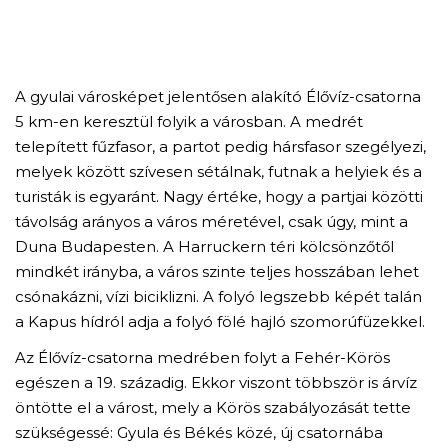
A gyulai városképet jelentősen alakító Élővíz-csatorna
5 km-en keresztül folyik a városban. A medrét
telepített fűzfasor, a partot pedig hársfasor szegélyezi,
melyek között szívesen sétálnak, futnak a helyiek és a
turisták is egyaránt. Nagy értéke, hogy a partjai közötti
távolság arányos a város méretével, csak úgy, mint a
Duna Budapesten. A Harruckern téri kölcsönzőtől
mindkét irányba, a város szinte teljes hosszában lehet
csónakázni, vízi biciklizni. A folyó legszebb képét talán
a Kapus hídról adja a folyó fölé hajló szomorúfüzekkel.
Az Élővíz-csatorna medrében folyt a Fehér-Körös
egészen a 19. századig. Ekkor viszont többször is árvíz
öntötte el a várost, mely a Körös szabályozását tette
szükségessé: Gyula és Békés közé, új csatornába