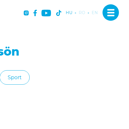
HU
-
RO
-
EN
sön
Sport