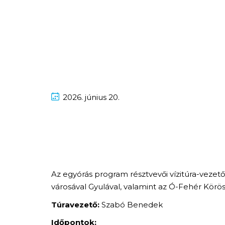
2026.
június
20.
Az egyórás program résztvevői vízitúra-vezet
városával Gyulával, valamint az Ó-Fehér Körös 
Túravezető:
Szabó Benedek
Időpontok: