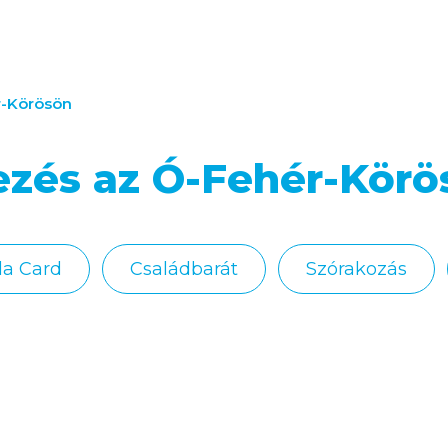
r-Körösön
ezés az Ó-Fehér-Körö
la Card
Családbarát
Szórakozás