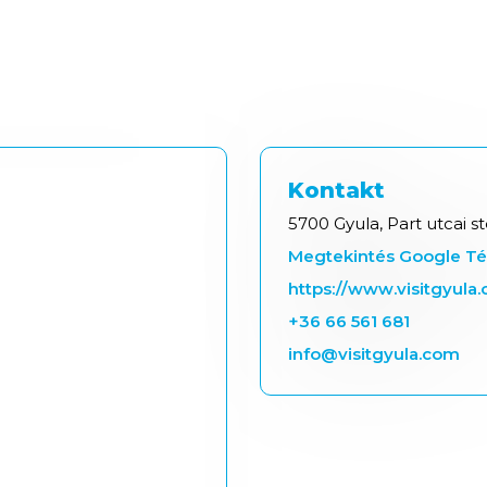
Kontakt
5700 Gyula, Part utcai s
Megtekintés Google T
https://www.visitgyula
+36 66 561 681
info@visitgyula.com