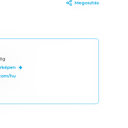
Megosztás
tég
érképen
.com/hu