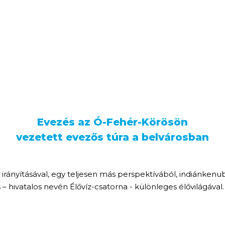
Evezés az Ó-Fehér-Körösön
vezetett evezős túra a belvárosban
ő irányításával, egy teljesen más perspektívából, indiánke
– hivatalos nevén Élővíz-csatorna - különleges élővilágával.