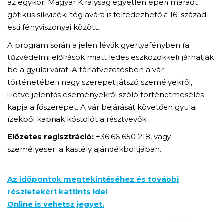
az egykori Magyar Királyság egyetlen épen maradt
gótikus síkvidéki téglavára is felfedezhető a 16. század
esti fényviszonyai között.
A program során a jelen lévők gyertyafényben (a
tűzvédelmi előírások miatt ledes eszközökkel) járhatják
be a gyulai várat. A tárlatvezetésben a vár
történetében nagy szerepet játszó személyekről,
illetve jelentős eseményekről szóló történetmesélés
kapja a főszerepet. A vár bejárását követően gyulai
ízekből kapnak kóstolót a résztvevők.
Előzetes regisztráció:
+36 66 650 218, vagy
személyesen a kastély ajándékboltjában.
Az időpontok megtekintéséhez és további
részletekért kattints ide!
Online is vehetsz jegyet.