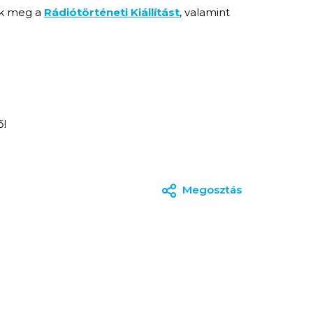
tik meg a
Rádiótörténeti Kiállítást
, valamint
ől
Megosztás