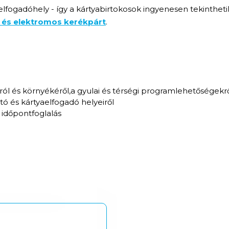
aelfogadóhely - így a kártyabirtokosok ingyenesen tekinthe
 és elektromos kerékpárt
.
ról és környékéről,a gyulai és térségi programlehetőségekr
tó és kártyaelfogadó helyeiről
időpontfoglalás