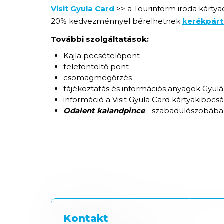
Visit Gyula Card
>> a Tourinform iroda kárty
20% kedvezménnyel bérelhetnek
kerékpárt
További szolgáltatások:
Kajla pecsételőpont
telefontöltő pont
csomagmegőrzés
tájékoztatás és információs anyagok Gyulá
információ a Visit Gyula Card kártyakibocsá
Odalent kalandpince
- szabadulószobába 
Kontakt