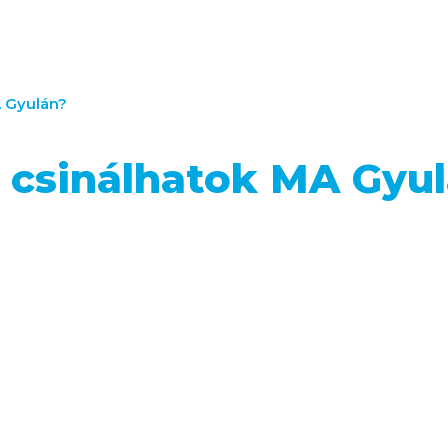
A Gyulán?
 csinálhatok MA Gyu