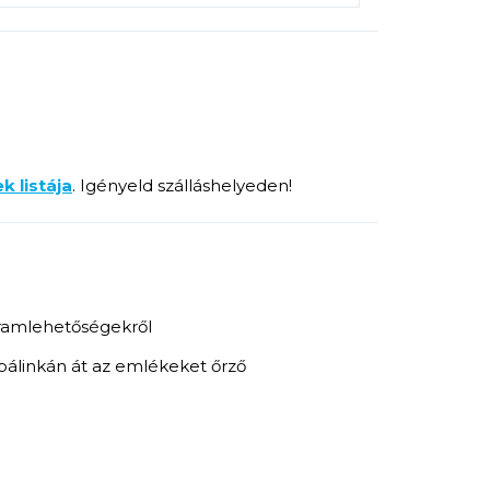
k listája
. Igényeld szálláshelyeden!
ogramlehetőségekről
pálinkán át az emlékeket őrző