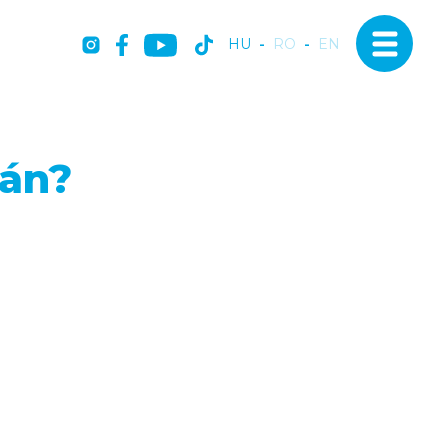
HU
-
RO
-
EN
lán?