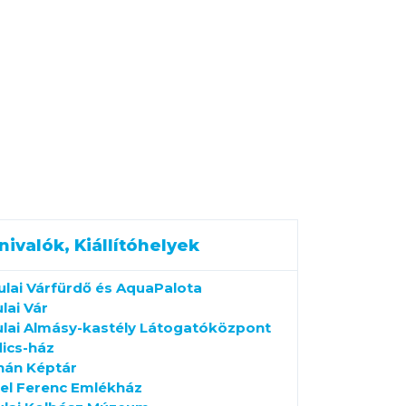
nivalók, Kiállítóhelyek
ulai Várfürdő és AquaPalota
lai Vár
lai Almásy-kastély Látogatóközpont
ics-ház
hán Képtár
el Ferenc Emlékház