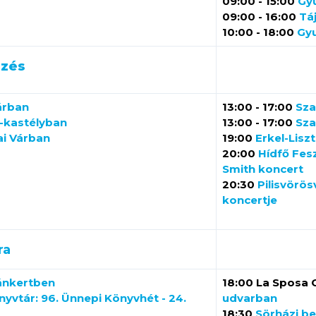
09:00 - 15:00
Gy
09:00 - 16:00
Tá
10:00 - 18:00
Gyu
ézés
árban
13:00 - 17:00
Sza
-kastélyban
13:00 - 17:00
Sza
ai Várban
19:00
Erkel-Lisz
20:00
Hídfő Fes
Smith koncert
20:30
Pilisvörö
koncertje
ra
ánkertben
18:00 La Sposa 
yvtár: 96. Ünnepi Könyvhét - 24.
udvarban
18:30
Sörházi be