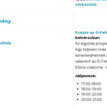
sörkóstoló
mény
Evezés az Ó-Fe
belvárosban
műhely
Az egyórás progra
egy teljesen más
ismerkedhetnek m
valamint az Ó-Fe
Élővíz-csatorna - 
Időpontok:
17:00-18:00
18:00-19:00
19:00-20:00
20:00-21:00