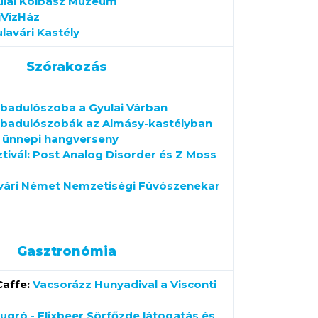
ulai Kolbász Múzeum
jVízHáz
lavári Kastély
Szórakozás
badulószoba a Gyulai Várban
badulószobák az Almásy-kastélyban
t ünnepi hangverseny
ztivál: Post Analog Disorder és Z Moss
svári Német Nemzetiségi Fúvószenekar
Gasztronómia
Caffe:
Vacsorázz Hunyadival a Visconti
ugró - Elixbeer Sörfőzde látogatás és