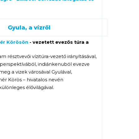
Gyula, a vízről
hér Körösön
- vezetett evezős túra a
m résztvevői vízitúra-vezető irányításával,
 perspektívából, indiánkenuból evezve
eg a vizek városával Gyulával,
hér Körös – hivatalos nevén
különleges élővilágával.