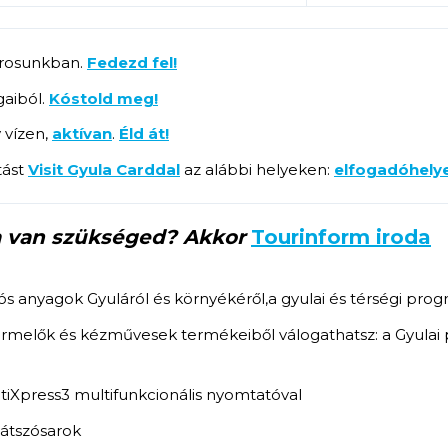
városunkban.
Fedezd fel!
aiból.
Kóstold meg!
 vízen,
aktívan
.
Éld át!
tást
Visit Gyula Carddal
az alábbi helyeken:
elfogadóhelye
ra van szükséged? Akkor
Tourinform iroda
iós anyagok Gyuláról és környékéről,a gyulai és térségi pr
termelők és kézművesek termékeiből válogathatsz: a Gyulai 
iXpress3 multifunkcionális nyomtatóval
átszósarok