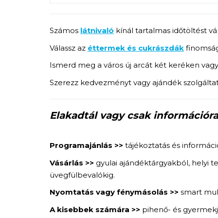
Számos
látnivaló
kínál tartalmas időtöltést 
Válassz az
éttermek és cukrászdák
finomság
Ismerd meg a város új arcát két keréken vagy
Szerezz kedvezményt vagy ajándék szolgálta
Elakadtál vagy csak információ
Programajánlás >>
tájékoztatás és informác
Vásárlás >>
gyulai ajándéktárgyakból, helyi 
üvegfülbevalókig.
Nyomtatás vagy fénymásolás >>
smart mult
A kisebbek számára >>
pihenő- és gyermekj